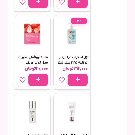
داغ
ژل اسکراب لایه بردار
ماسک ورقه‌ای صورت
نو آکنه 235 میلی لیتر
مدل توت فرنگی
312,000
تومان
20,000
تومان