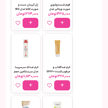
فوم شست‌وشوی
ژل آبرسان دست و
صورت ویتالیر مدل
صورت گلاما مدل WG
435,000
تومان
374,000
تومان
هیدراویت مناسب
مناسب برای انواع
پوست خشک حجم 150
پوست حجم 200 میلی
میلی‌لیتر
لیتر
کرم ضدآفتاب و
کرم ضدلک سیسپرسا
مرطوب‌کننده SPF30
مدل سیستئامین حجم
328,000
تومان
1,530,000
تومان
بی رنگ 50میل مناسب
50 میلی‌لیتر
پوست معمولی تا
خشک سی گل مدل
Sunpro