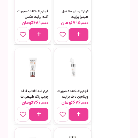
کرم آبرسان 50 میل
فوم پاک کننده صورت
هیدرا برایت
آکنه برایت مکس
795,000
تومان
689,000
تومان
هیلارونیک اسید ریچ
150میل
برایت مکس مناسب
پوست خشک
فوم پاک کننده صورت
کرم ضد آفتاب فاقد
ویتامین c ث برایت
چربی رنگ طبیعی ث
676,000
تومان
760,000
تومان
150 میل برایت مکس
برایت 50 میل برایت
مکس