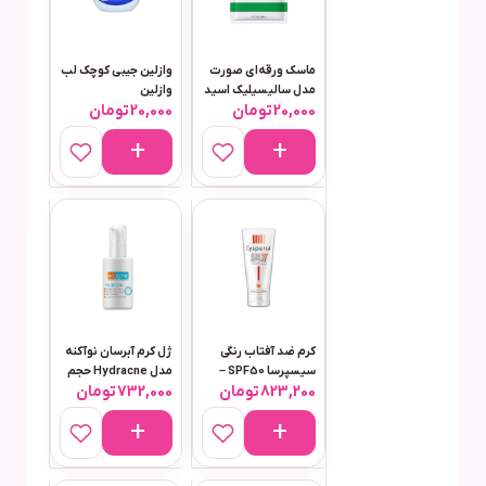
ماسک ورقه‌ای صورت
وازلین جیبی کوچک لب
مدل سالیسیلیک اسید
وازلین
20,000
تومان
20,000
تومان
کرم ضد آفتاب رنگی
ژل کرم آبرسان نوآکنه
سیسپرسا SPF50 –
مدل Hydracne حجم
823,200
تومان
732,000
تومان
حجم ۵۰ میلی‌لیتر
80 میلی‌لیتر