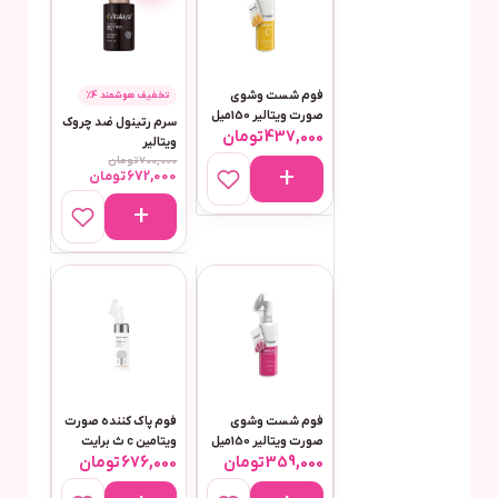
فوم شست وشوی
تخفیف هوشمند 4٪
صورت ویتالیر 150میل
سرم رتینول ضد چروک
437,000
تومان
مناسب انواع پوست
ویتالیر
مدل ویتامین سی
700,000
تومان
672,000
تومان
فوم شست وشوی
فوم پاک کننده صورت
صورت ویتالیر 150میل
ویتامین c ث برایت
359,000
تومان
676,000
تومان
مناسب پوست حساس
150 میل برایت مکس
مدل سنسی ویت