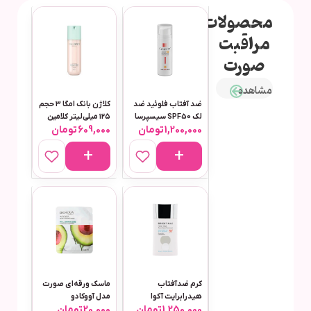
محصولات
مراقبت
صورت
مشاهده
ضد آفتاب فلوئید ضد
کلاژن بانک امگا ۳ حجم
لک SPF50 سیسپرسا
۱۲۵ میلی‌لیتر کلامین
1,200,000
تومان
609,000
تومان
50 میلی‌لیتر پمپی
کرم ضدآفتاب
ماسک ورقه‌ای صورت
هیدرابرایت آکوا
مدل آووکادو
1,250,000
تومان
20,000
تومان
فیوژن واتر بی رنگ