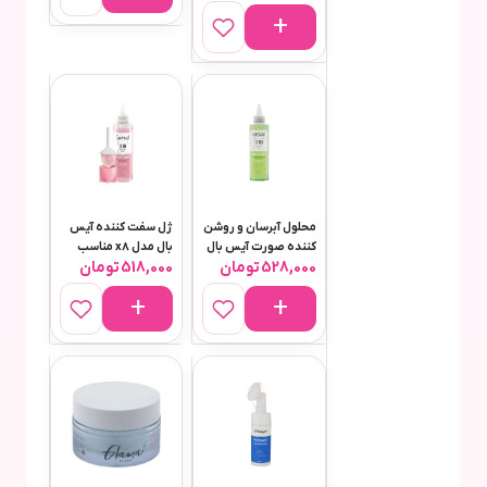
محلول آبرسان و روشن
ژل سفت کننده آیس
کننده صورت آیس بال
بال مدل x8 مناسب
528,000
تومان
518,000
تومان
مدل X10 Matcha حجم
برای انواع پوست حجم
۲۱۲ میلی لیتر
۲۱۲ میلی لیتر