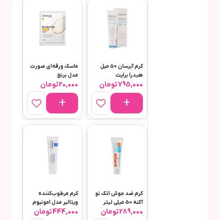
کرم آبرسان 50 میل
ماسک ورقه‌ای صورت
هیدرا برایت
مدل برنج
795,000
تومان
20,000
تومان
هیلارونیک اسید ریچ
برایت مکس مناسب
پوست خشک
کرم ضد جوش اتک نو
کرم مرطوب‌کننده
آکنه 50 میلی لیتر
ویتالیر مدل امونیوم
289,000
تومان
444,000
تومان
لاکتات حجم 100