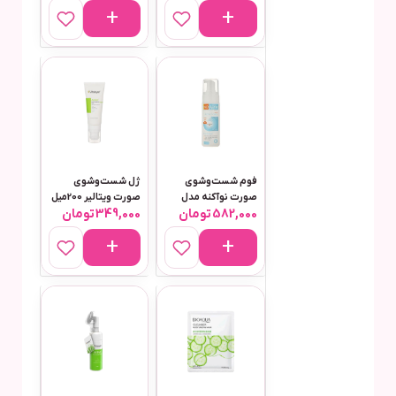
میلی‌لیتر
فوم شست‌وشوی
ژل شست‌وشوی
صورت نوآکنه مدل
صورت ویتالیر 200میل
582,000
تومان
349,000
تومان
Anti Acne حجم 150
مناسب پوست های
میلی‌لیتر
چرب و مختلط مدل
اکتیویت