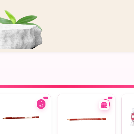
-4
-4
5%
5%