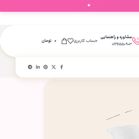
✦
‌های شما
مشاوره و راهنمایی
0
تومان
حساب کاربری
02191550903