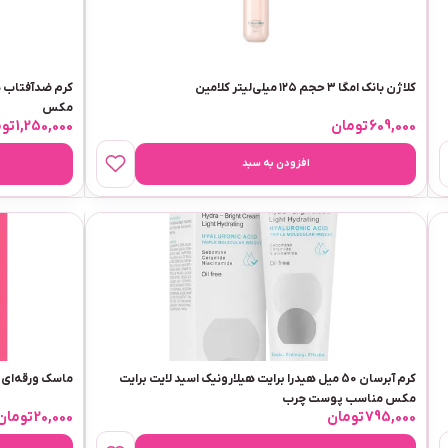
کلاژن بانک امگا ۳ حجم ۱۲۵ میلی‌لیتر کلامین
مکس
609,000
تومان
1,250,000
توم
افزودن به سبد
کرم آبرسان 50 میل هیدرا برایت هیلارونیک اسید لایت برایت
ماسک ورقه‌ای
مکس مناسب پوست چرب
795,000
تومان
20,000
تومان