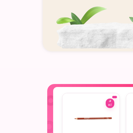
-4
-4
5%
5%