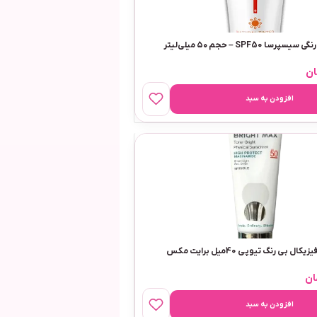
 SPF50 – حجم ۵۰ میلی‌لیتر
ان
افزودن به سبد
 بی رنگ تیوپی 40میل برایت مکس
ان
افزودن به سبد