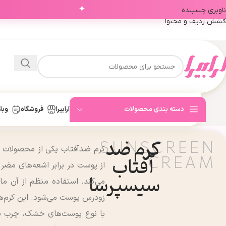
✦
ناوبری چسبنده
کشش ردیف و محتوا
دسته بندی محصولات
آرابیرا
فروشگاه
وبل
کرم ضد
SUNSCREEN
کرم ضدآفتاب یکی از محصولات 
CREAM
آفتاب
سیسپرسا
می‌کند. استفاده منظم از آن ما
زودرس پوست می‌شود. این کرم‌ها 
با نوع پوست‌های خشک، چرب ی