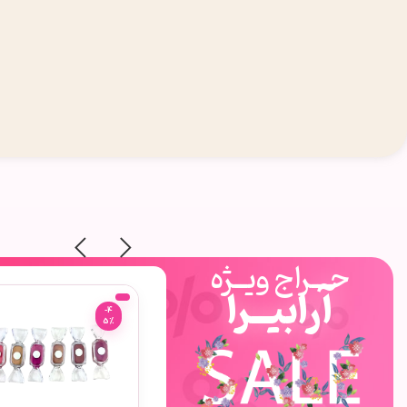
حـــراج ویــژه
آرابیــرا
-4
-4
5%
5%