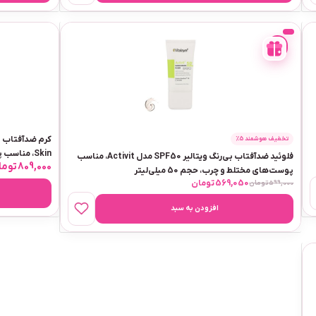
-
5%
تخفیف هوشمند 5٪
Skin، مناسب پوست‌های چرب، حجم 50 میلی‌لیتر
فلوئید ضدآفتاب بی‌رنگ ویتالیر SPF50 مدل Activit، مناسب
809,000
توما
پوست‌های مختلط و چرب، حجم 50 میلی‌لیتر
569,050
تومان
599,000
تومان
افزودن به سبد