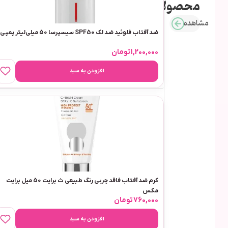
محصولات
مشاهده
ضد آفتاب فلوئید ضد لک SPF50 سیسپرسا 50 میلی‌لیتر پمپی
1,200,000
تومان
افزودن به سبد
کرم ضد آفتاب فاقد چربی رنگ طبیعی ث برایت 50 میل برایت
مکس
760,000
تومان
افزودن به سبد