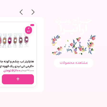
حـــراج ویــژه
آرابیــرا
-4
5%
هایلایتر لب، چشم و گونه جا
مشاهده محصولات
10گرمی انی لیدی رنگ قهوه ای
51,700
تومان
94,000
تومان