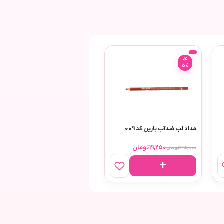
-4
-4
5%
5%
مداد لب ضدآب بارین کد 009
مداد چشم و لب نوت کد 11
19,250
تومان
13,750
تومان
35,000
تومان
25,000
تومان