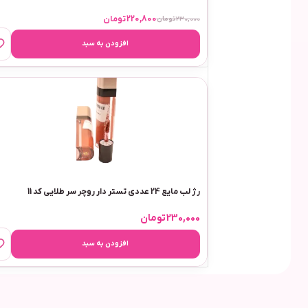
220,800
تومان
230,000
تومان
افزودن به سبد
رژ لب مایع 24 عددی تستر دار روچر سر طلایی کد 11
230,000
تومان
افزودن به سبد