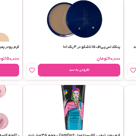
اش 34میل کد
پنکک اس‌پی‌اف 15 تاشکو در 4 رنگ 101
کرم پودر پمپی 24ساعته مخملی SPF10+ گاش 34م
110,000
تومان
150,000
توم
افزودن به سبد
کرم پودر تیوپی کالیستا مدل Comfort – حجم ۳۵ میلی‌لیتر
رژگونه کاسه ای پودری 