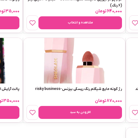
(۶ رنگ)
640,000
تومان
35,000
توم
مشاهده و انتخاب
اش 34میل کد
رژ گونه مایع شیگلم رنگ ریسکی بیزنس-risky business
پالت آرایش استلا 4 در 1
870,000
تومان
350,000
تو
افزودن به سبد