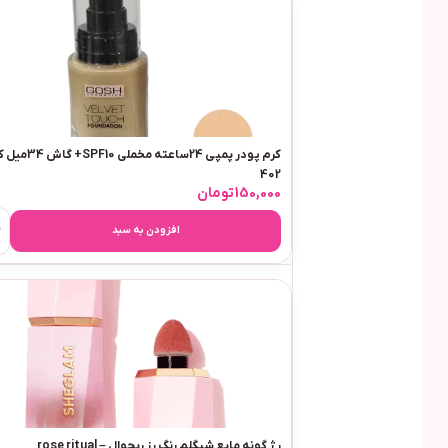
کرم پودر پمپی 24ساعته مخملی SPF10+ گ
402
150,000
تومان
افزودن به سبد
رژ گونه مایع شیگلم رنگ رز ریچوال – rose ritual