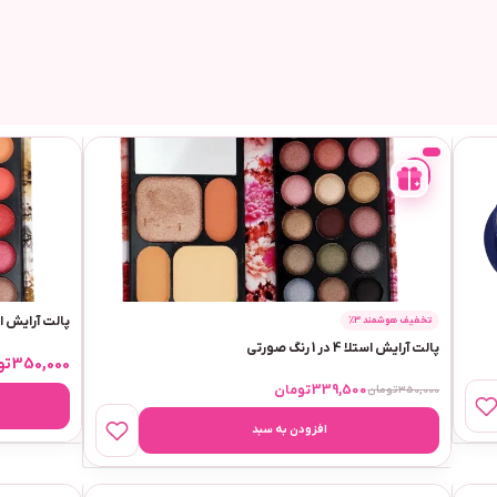
-
3%
پالت آرایش استلا 4 در 1 رن
تخفیف هوشمند 3٪
پالت آرایش استلا 4 در 1 رنگ صورتی
350,000
تو
339,500
تومان
350,000
تومان
افزودن به سبد