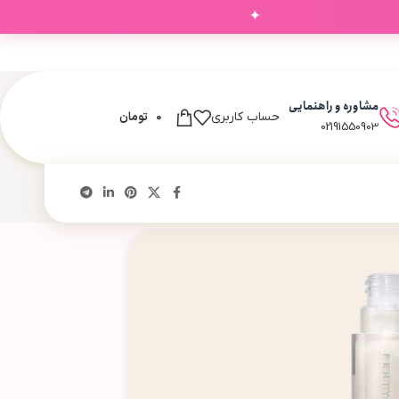
✦
‌های شما
مشاوره و راهنمایی
0
تومان
حساب کاربری
02191550903