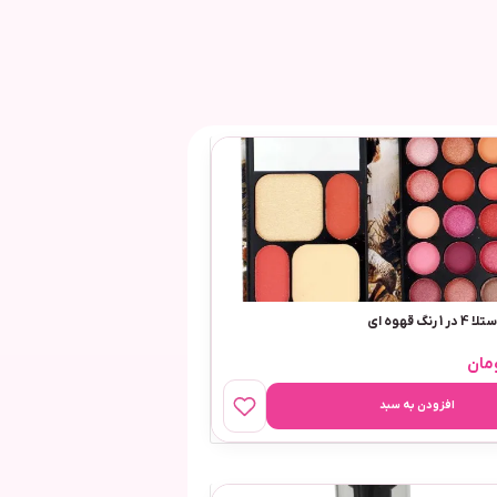
گ قهوه ای
مان
افزودن به سبد