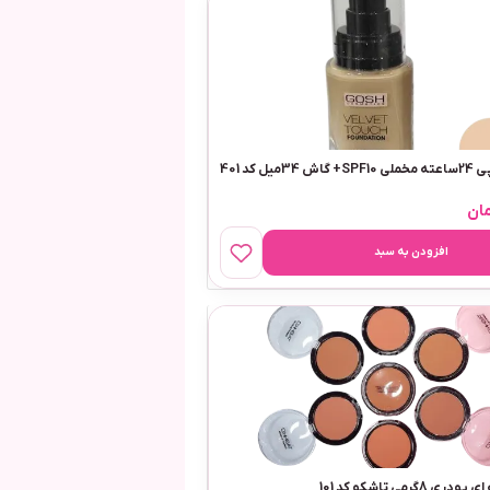
یل کد 401
ان
افزودن به سبد
8گرمی تاشکو کد 101