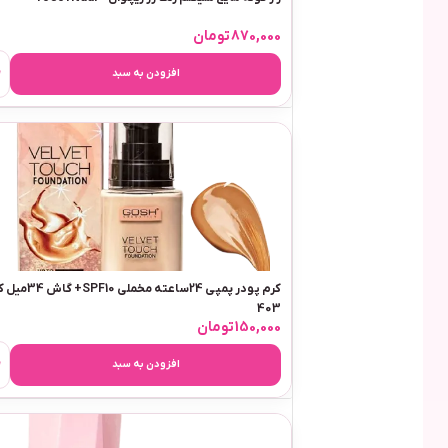
870,000
تومان
افزودن به سبد
کرم پودر پمپی 24ساعته مخملی SPF10+ گ
403
150,000
تومان
افزودن به سبد