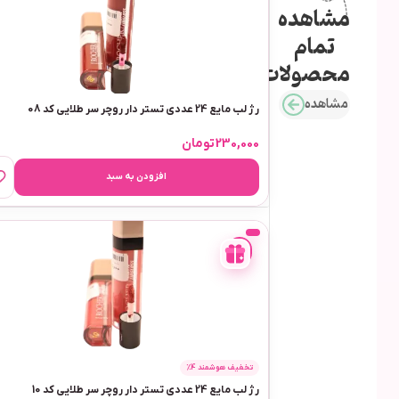
مشاهده
تمام
محصولات
مشاهده
رژ لب مایع 24 عددی تستر دار روچر سر طلایی کد 08
230,000
تومان
افزودن به سبد
-
4%
تخفیف هوشمند 4٪
رژ لب مایع 24 عددی تستر دار روچر سر طلایی کد 10