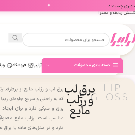
✦
ناوبری چسبنده
کشش ردیف و محتوا
دسته بندی محصولات
آرابیرا
فروشگاه
وبل
برق لب
LIP
برق لب و رژلب مایع از پرطرفدا
GLOSS
و رژلب
که به راحتی و سریع جلوه‌ای زیبا
مایع
براق و سبکی دارد و برای ایجاد
مناسب است. رژلب مایع معمولاً 
دارد و در مدل‌های مات یا براق 