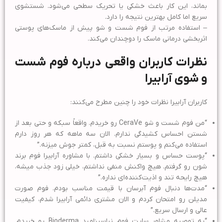
بماند، این کار باعث خشکی یا تحریک سطحی می‌شود. شستشوی
سریع اما کامل بهترین نتیجه را دارد.
– استفاده مرتب از فوم شست و شو پیش از ماسک‌های پوستی
اثربخشی درمانی ماسک را دوچندان می‌کند.
نظرات کاربران واقعی درباره فوم شست
و شوی آرابیرا
کاربران آرابیرا نظرات خود را چنین مطرح می‌کنند:
“من فوم شست و شو CeraVe رو خریدم. واقعاً سبکه و حتی بعد از
شستن احساس کشیدگی ندارم. الان سه ماهه که هر روز دارم
استفاده می‌کنم و پوستم نسبت به قبل، کمتر جوش میزنه.”
“پوست حساس و بسیار خشکی داشتم. با مشاوره آرابیرا فوم برند
شون رو گرفتم. هیچ واکنش منفی نداشتم، خیلی زود جذب میشه،
هیچ رایحه تند و اذیت‌کننده‌ای نداره.”
“مدت‌ها دنبال فوم آبرسان با قیمت مناسب بودم. فوم صورت
مدیلن رو امتحان کردم و الان مشتری دائمی آرابیرا شدم، کیفیت
عالی و ارسال سریع.”
“به توصیه مشاور سایت فوم نیاسینامید Bioderma رو خریدم.