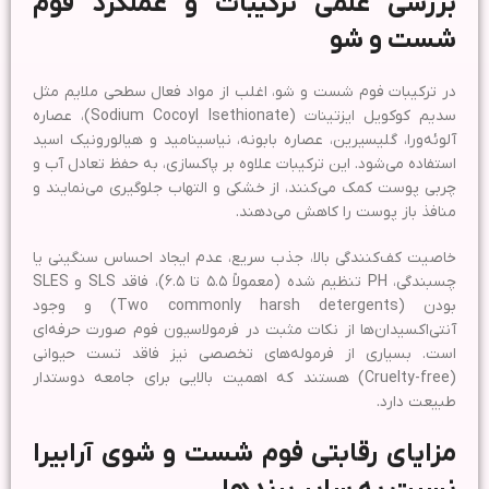
بررسی علمی ترکیبات و عملکرد فوم
شست و شو
در ترکیبات فوم شست و شو، اغلب از مواد فعال سطحی ملایم مثل
سدیم کوکویل ایزتینات (Sodium Cocoyl Isethionate)، عصاره
آلوئه‌ورا، گلیسیرین، عصاره بابونه، نیاسینامید و هیالورونیک اسید
استفاده می‌شود. این ترکیبات علاوه بر پاکسازی، به حفظ تعادل آب و
چربی پوست کمک می‌کنند، از خشکی و التهاب جلوگیری می‌نمایند و
منافذ باز پوست را کاهش می‌دهند.
خاصیت کف‌کنندگی بالا، جذب سریع، عدم ایجاد احساس سنگینی یا
چسبندگی، PH تنظیم شده (معمولاً ۵.۵ تا ۶.۵)، فاقد SLS و SLES
بودن (Two commonly harsh detergents) و وجود
آنتی‌اکسیدان‌ها از نکات مثبت در فرمولاسیون فوم صورت حرفه‌ای
است. بسیاری از فرموله‌های تخصصی نیز فاقد تست حیوانی
(Cruelty-free) هستند که اهمیت بالایی برای جامعه دوستدار
طبیعت دارد.
مزایای رقابتی فوم شست و شوی آرابیرا