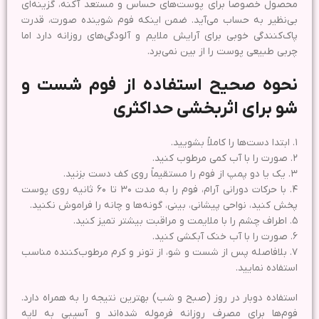
محصول خصوصاً برای پوست‌های حساس و مستعد آکنه، گزینه‌ای
بی‌نظیر به حساب می‌آید. ضمن اینکه فوم شوینده صورت، قدرت
پاک‌کنندگی خوبی برای آرایش ملایم و آلودگی‌های روزانه دارد اما
چربی طبیعی پوست را از بین نمی‌برد.
نحوه صحیح استفاده از فوم شست و
شو برای اثربخشی حداکثری
۱. ابتدا دست‌ها را کاملاً بشویید.
۲. صورت را با آب کمی مرطوب کنید.
۳. یک یا دو پمپ از فوم را مستقیماً روی کف دست بزنید.
۴. با حرکات دورانی آرام، فوم را به مدت ۳۰ تا ۶۰ ثانیه روی پوست
پخش کنید، نواحی پیشانی، بینی، گونه‌ها و چانه را فراموش نکنید.
۵. اطراف چشم را با ملایمت و مراقبت بیشتر تمیز کنید.
۶. صورت را با آب خنک آبکشی کنید.
۷. بلافاصله پس از شست و شو، از تونر و کرم مرطوب‌کننده مناسب
استفاده نمایید.
استفاده دوبار در روز (صبح و شب) بهترین نتیجه را به همراه دارد.
فوم‌ها برای مصرف روزانه فرموله شده‌اند و آسیبی به لایه