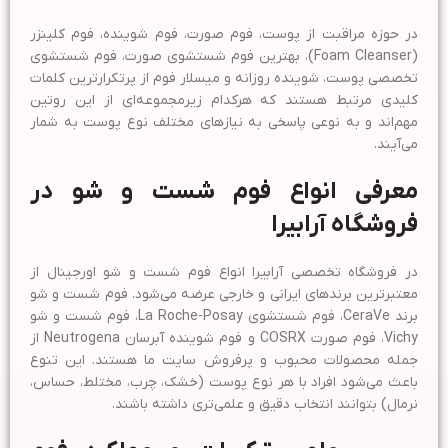
در حوزه مراقبت از پوست، فوم صورت، فوم شوینده، فوم کلینزر
(Foam Cleanser)، بهترین فوم شستشوی صورت، فوم شستشوی
تخصصی پوست، شوینده روزانه و میسلار فوم از پرتکرارترین کلمات
کلیدی مرتبط هستند که هرکدام زیرمجموعه‌ای از این روتین
مهم‌اند و به نوعی پاسخی به نیازهای مختلف نوع پوست به شمار
می‌آیند.
معرفی انواع فوم شست و شو در
فروشگاه آرابیرا
در فروشگاه تخصصی آرابیرا انواع فوم شست و شو اورجینال از
معتبرترین برندهای ایرانی و خارجی عرضه می‌شود. فوم شست و شو
برند CeraVe، فوم شستشوی La Roche-Posay، فوم شست و شو
Vichy، فوم صورت COSRX و فوم شوینده آبرسان Neutrogena از
جمله محصولات محبوب و پرفروش سایت ما هستند. این تنوع
باعث می‌شود افراد با هر نوع پوست (خشک، چرب، مختلط، حساس،
نرمال) بتوانند انتخاب دقیق و علمی‌تری داشته باشند.