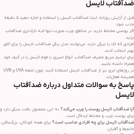
ضدآفتاب لایسل
قبل از آرایش روزانه، ابتدا ضدآفتاب لایسل را استفاده و اجازه دهید ۵ دقیقه
جذب شود.
اگر پوستی مختلط دارید، در مناطق چرب صورت تنها لایه نازک‌تری ضدآفتاب
بزنید.
افرادی که لک یا تیرگی دارند، می‌توانند مدل رنگی ضدآفتاب لایسل را برای کاور
بهتر انتخاب کنند.
برای ترمیم سریع مصرف ضدآفتاب، انواع اسپری یا فوم لایسل را در کیف خود
همراه داشته باشید.
در روزهای ابری نیز از ضدآفتاب لایسل استفاده کنید، چون اشعه UVA و UVB
همیشه فعال‌اند.
پاسخ به سوالات متداول درباره ضدآفتاب
لایسل
آیا ضدآفتاب لایسل پوست را چرب می‌کند؟
نه؛ این محصول بافت سبکی دارد و
برای پوست چرب و مختلط ایده‌آل است.
ضدآفتاب لایسل برای چه افرادی مناسب است؟
برای همه؛ کودکان، بزرگسالان،
خانم‌ها و آقایان.