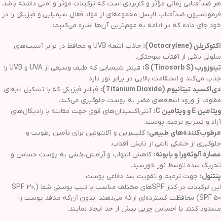
هر ضدآفتابی زمانی مؤثر و کاربردی است که ترکیبات موثر و امنی داشته باشد.
فرمولاسیون ضدآفتاب لایسل مجموعه‌ای از مواد فعال شیمیایی و فیزیکی را در
خود جای داده که در ادامه به مهم‌ترین آن‌ها اشاره می‌کنیم:
اکتوکریلن (Octocrylene):
جاذب اشعه UVB و محافظ در برابر آسیب‌های
سلولی ناشی از آفتاب سوختگی.
تینوزورب S (Tinosorb S):
فیلتر شیمیایی که طیف وسیعی از UVA و UVB را
جذب می‌کند و استقامت بالایی در برابر نور دارد.
دی‌اکسید تیتانیوم (Titanium Dioxide):
فیلتر فیزیکی که با تشکیل لایه‌ای
مقاوم، از ورود اشعه‌های مضر به پوست جلوگیری می‌کند.
ویتامین E و ویتامین C:
آنتی‌اکسیدان‌های قوی جهت مقابله با رادیکال‌های
آزاد و تسریع ترمیم پوست.
مرطوب‌کننده‌های طبیعی:
گلیسرین و آلانتوئین برای تأمین رطوبت و
جلوگیری از خشکی ناشی از تابش آفتاب.
عصاره آلوئه‌ورا و بابونه:
کاهش التهاب و آرامش‌بخشی به پوست حساس و
تحریک شده توسط نور خورشید.
پنتنول:
جهت ترمیم و تقویت سد دفاعی پوست.
این ترکیبات در کنار SPFهای مختلف مناسب با تیپ پوستی شما (SPF 30,
SPF 50) محافظت گسترده‌ای ارائه می‌دهند، بدون آن‌که منافذ پوست را
مسدود کنند یا احساس چربی بیش از حد ایجاد نمایند.