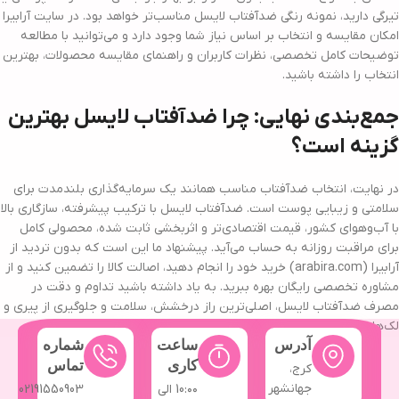
تیرگی دارید، نمونه رنگی ضدآفتاب لایسل مناسب‌تر خواهد بود. در سایت آرابیرا
امکان مقایسه و انتخاب بر اساس نیاز شما وجود دارد و می‌توانید با مطالعه
توضیحات کامل تخصصی، نظرات کاربران و راهنمای مقایسه محصولات، بهترین
انتخاب را داشته باشید.
جمع‌بندی نهایی: چرا ضدآفتاب لایسل بهترین
گزینه است؟
در نهایت، انتخاب ضدآفتاب مناسب همانند یک سرمایه‌گذاری بلندمدت برای
سلامتی و زیبایی پوست است. ضدآفتاب لایسل با ترکیب پیشرفته، سازگاری بالا
با آب‌وهوای کشور، قیمت اقتصادی‌تر و اثربخشی ثابت شده، محصولی کامل
برای مراقبت روزانه به حساب می‌آید. پیشنهاد ما این است که بدون تردید از
آرابیرا (arabira.com) خرید خود را انجام دهید، اصالت کالا را تضمین کنید و از
مشاوره تخصصی رایگان بهره ببرید. به یاد داشته باشید تداوم و دقت در
مصرف ضدآفتاب لایسل، اصلی‌ترین راز درخشش، سلامت و جلوگیری از پیری و
لک‌های پوستی خواهد بود.
آدرس
ساعت
شماره
کاری
تماس
کرج،
جهانشهر
10:۰۰ الی
02191550903