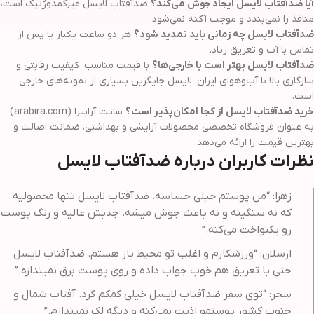
آیا ضدآفتاب لایسل ایجاد جوش می‌کند؟
ضدآفتاب لایسل غیرکمدوژنیک است،
منافذ را نمی‌بندد و موجب آکنه نمی‌شود.
ضدآفتاب لایسل چه زمانی باید تمدید شود؟
هر دو ساعت یکبار یا پس از
تماس با آب و تعریق زیاد.
ضدآفتاب لایسل بهتر است یا خارجی‌ها؟
با قیمت مناسب، کیفیت رقابتی و
سازگاری بالا با آب‌وهوای ایران، لایسل جایگزین بسیاری از نمونه‌های خارجی
است.
خرید ضدآفتاب لایسل از کجا امکان‌پذیر است؟
سایت آرابیرا (arabira.com)
به عنوان فروشگاه تخصصی محصولات آرایشی و بهداشتی، ضمانت اصالت و
بهترین قیمت را ارائه می‌دهد.
نظرات کاربران درباره ضدآفتاب لایسل
زهرا: “من پوستم خیلی حساسه. ضدآفتاب لایسل تنها محصولیه
که نه سنگینه و نه باعث جوش میشه. جذبش عالیه و رنگ پوست
رو یکنواخت می‌کنه.”
ارسلان: “ورزشکارم و اغلب تو محیط باز هستم. ضدآفتاب لایسل
حتی با تعریق هم خوب جواب داده و روی پوست برق نمیندازه.”
سحر: “توی سفر ضدآفتاب لایسل خیلی کمکم کرد. آفتاب شمال و
جنوب کشور پوستمو اذیت نمی‌کنه و دیگه لک نمیندازم.”