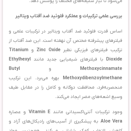
می‌شود تا نیاز سلیقه‌های مختلف را پوشش دهد.
بررسی علمی ترکیبات و عملکرد فلوئید ضد آفتاب ویتالیر
اساس قدرت فلوئید ضد آفتاب ویتالیر در ترکیبات علمی و
فیلترهای پیشرفته مختص آن نهفته است. این ضد آفتاب از
ترکیب فیلترهای فیزیکی نظیر
Zinc Oxide
و
Titanium
Dioxide
با فیلترهای شیمیایی جدید مانند
Ethylhexyl
Methoxycinnamate
و
Butyl
Methoxydibenzoylmethane
بهره می‌برد. این ترکیب
منحصربه‌فرد، محافظت دوگانه و کامل را در مقابل طیف
وسیع اشعه‌های مضر ایجاد می‌کند.
وجود ترکیبات آنتی‌اکسیدانی مانند
Vitamin E
و عصاره
Aloe Vera
به پیشگیری از آسیب‌های رادیکال‌های آزاد و
کاهش التهاب کمک شایانی می‌کند. همچنین، مواد