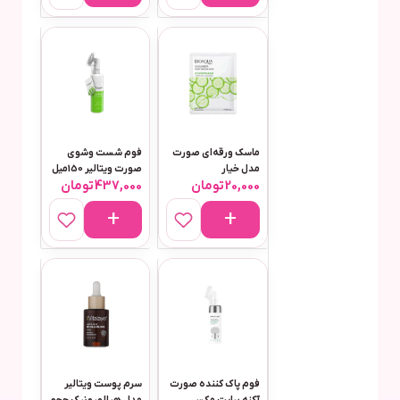
ماسک ورقه‌ای صورت
فوم شست وشوی
مدل خیار
صورت ویتالیر 150میل
20,000
تومان
437,000
تومان
مناسب پوست مختلط
وچرب مدل اکتیویت
فوم پاک کننده صورت
سرم پوست ویتالیر