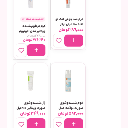
کرم ضد جوش اتک نو
تخفیف هوشمند 4٪
آکنه 50 میلی لیتر
کرم مرطوب‌کننده
289,000
تومان
ویتالیر مدل امونیوم
444,000
تومان
لاکتات حجم 100
426,240
تومان
میلی‌لیتر
فوم شست‌وشوی
ژل شست‌وشوی
صورت نوآکنه مدل
صورت ویتالیر 200میل
582,000
تومان
349,000
تومان
Anti Acne حجم 150
مناسب پوست های
میلی‌لیتر
چرب و مختلط مدل
اکتیویت