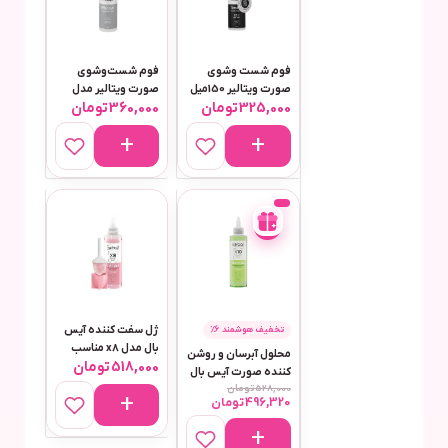
فوم شست وشوی
فوم شست‌وشوی
صورت ویتالیر 150میل
صورت ویتالیر مدل
325,000
تومان
360,000
تومان
مناسب انواع پوست
وایت ویت مناسب
مدل تایم ویت
انواع پوست حجم 150
میلی‌لیتر
-
6%
ژل سفت کننده آیس
تخفیف هوشمند 6٪
بال مدل x8 مناسب
محلول آبرسان و روشن
518,000
تومان
برای انواع پوست حجم
کننده صورت آیس بال
۲۱۲ میلی لیتر
528,000
تومان
مدل X10 Matcha حجم
496,320
تومان
۲۱۲ میلی لیتر