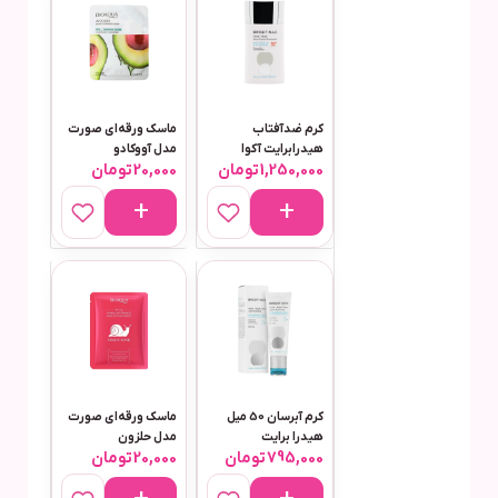
کرم ضدآفتاب
ماسک ورقه‌ای صورت
هیدرابرایت آکوا
مدل آووکادو
1,250,000
تومان
20,000
تومان
فیوژن واتر بی رنگ
50میل برایت مکس
کرم آبرسان 50 میل
ماسک ورقه‌ای صورت
هیدرا برایت
مدل حلزون
795,000
تومان
20,000
تومان
هیلارونیک اسید لایت
برایت مکس مناسب
پوست چرب