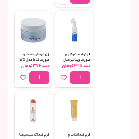
فوم شست‌وشوی
ژل آبرسان دست و
صورت ویتالیر مدل
صورت گلاما مدل WG
435,000
تومان
374,000
تومان
هیدراویت مناسب
مناسب برای انواع
پوست خشک حجم 150
پوست حجم 200 میلی
میلی‌لیتر
لیتر
کرم ضدآفتاب و
کرم ضدلک سیسپرسا