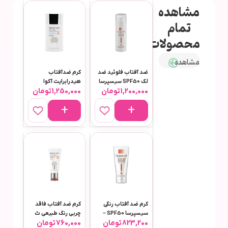
مشاهده
تمام
محصولات
مشاهده
ضد آفتاب فلوئید ضد
کرم ضدآفتاب
لک SPF50 سیسپرسا
هیدرابرایت آکوا
1,200,000
تومان
1,250,000
تومان
50 میلی‌لیتر پمپی
فیوژن واتر بی رنگ
50میل برایت مکس
کرم ضد آفتاب رنگی
کرم ضد آفتاب فاقد
سیسپرسا SPF50 –
چربی رنگ طبیعی ث
823,200
تومان
760,000
تومان
حجم ۵۰ میلی‌لیتر
برایت 50 میل برایت