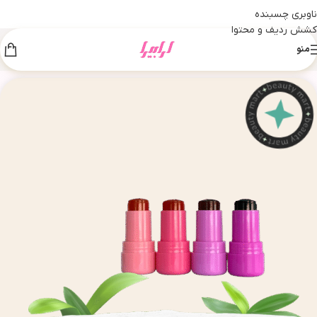
ناوبری چسبنده
کشش ردیف و محتوا
منو