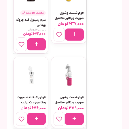
فوم شست وشوی
تخفیف هوشمند 4٪
صورت ویتالیر 150میل
سرم رتینول ضد چروک
437,000
تومان
مناسب انواع پوست
ویتالیر
مدل ویتامین سی
700,000
تومان
672,000
تومان
فوم شست وشوی
فوم پاک کننده صورت
صورت ویتالیر 150میل
ویتامین c ث برایت
359,000
تومان
676,000
تومان
مناسب پوست حساس
150 میل برایت مکس
مدل سنسی ویت