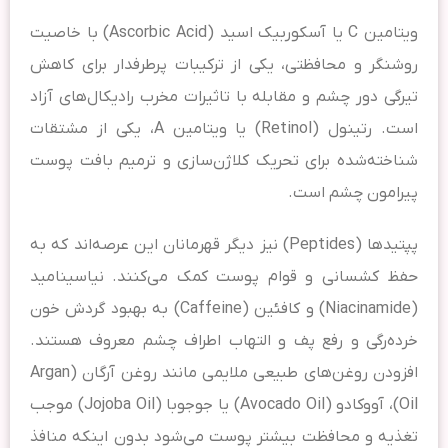
ویتامین C یا آسکوربیک اسید (Ascorbic Acid) با خاصیت
روشنگر و محافظتی، یکی از ترکیبات پرطرفدار برای کاهش
تیرگی دور چشم و مقابله با تاثیرات مخرب رادیکال‌های آزاد
است. رتینول (Retinol) یا ویتامین A، یکی از مشتقات
شناخته‌شده برای تحریک کلاژن‌سازی و ترمیم بافت پوست
پیرامون چشم است.
پپتیدها (Peptides) نیز دیگر قهرمانان این عرصه‌اند که به
حفظ کشسانی و قوام پوست کمک می‌کنند. نیاسینامید
(Niacinamide) و کافئین (Caffeine) به بهبود گردش خون
خرده‌رگی و رفع پف و التهاب اطراف چشم معروف هستند.
افزودن روغن‌های طبیعی ملایمی مانند روغن آرگان (Argan
Oil)، آووکادو (Avocado Oil) یا جوجوبا (Jojoba Oil) موجب
تغذیه و محافظت بیشتر پوست می‌شود بدون اینکه منافذ