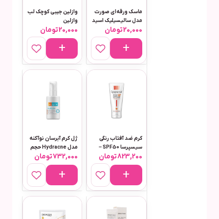
ماسک ورقه‌ای صورت
وازلین جیبی کوچک لب
مدل سالیسیلیک اسید
وازلین
20,000
تومان
20,000
تومان
کرم ضد آفتاب رنگی
ژل کرم آبرسان نوآکنه
سیسپرسا SPF50 –
مدل Hydracne حجم
823,200
تومان
732,000
تومان
حجم ۵۰ میلی‌لیتر
80 میلی‌لیتر