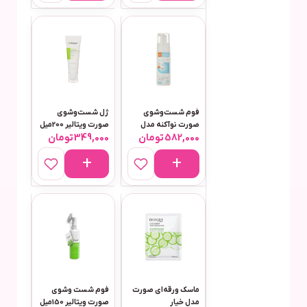
فوم شست‌وشوی
ژل شست‌وشوی
صورت نوآکنه مدل
صورت ویتالیر 200میل
582,000
تومان
349,000
تومان
Anti Acne حجم 150
مناسب پوست های
میلی‌لیتر
چرب و مختلط مدل
اکتیویت
ماسک ورقه‌ای صورت
فوم شست وشوی
مدل خیار
صورت ویتالیر 150میل