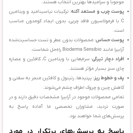
جوجوبا و سرامیدها بهترین انتخاب هستند.
پوست چرب و مستعد آکنه
: ترکیبات نیاسینامید و ویتامین
C با فرمولاسیون فاقد چربی، بدون ایجاد کومدون مناسب
است.
پوست حساس
: محصولات بدون عطر و تست حساسیت‌شده
آرابیرا مانند Bioderma Sensibio راه‌حل شماست.
افراد دچار تیرگی
: سرم‌هایی با ویتامین C، کافئین و عصاره
چای سبز بسیار مؤثر هستند.
پف و خطوط ریز
: پپتیدها، رتینول و کافئین منجر به سفتی و
کاهش چین و چروک اطراف چشم می‌شوند.
تمامی محصولات موجود در آرابیرا مشخصات دقیق دارند و در
صورت تردید، مشاوران تخصصی ما آماده پاسخ به
پرسش‌های شما خواهند بود.
پاسخ به پرسش‌های پرتکرار در مورد