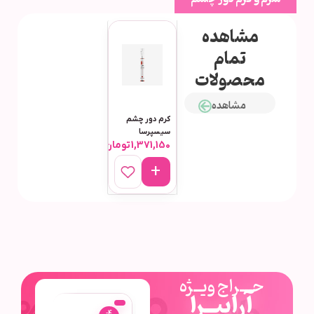
مشاهده
تمام
محصولات
مشاهده
کرم دور چشم
سیسپرسا
1,371,150
تومان
حـــراج ویــژه
آرابیــرا
-4
-4