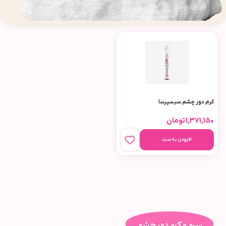
کرم دور چشم سیسپرسا
1,371,150
تومان
افزودن به سبد
سرم و کرم دور چشم