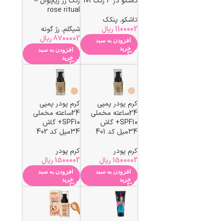
تاشکو در 4 رنگ 101
رنگ رز ریچوال –
rose ritual
تاشکو
,
پنکک
1100002
ریال
شیگلم
,
رژ گونه
8700002
ریال
افزودن به سبد
خرید
افزودن به سبد
خرید
کرم پودر پمپی
کرم پودر پمپی
24ساعته مخملی
24ساعته مخملی
SPF10+ گاش
SPF10+ گاش
34میل کد 401
34میل کد 402
کرم پودر
کرم پودر
1500002
ریال
1500002
ریال
افزودن به سبد
افزودن به سبد
خرید
خرید