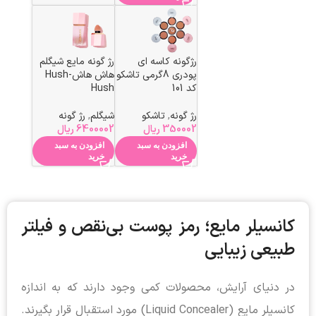
رژگونه کاسه ای
رژ گونه مایع شیگلم
پودری 8گرمی تاشکو
هاش هاش-Hush
کد 101
Hush
رژ گونه
,
تاشکو
شیگلم
,
رژ گونه
350002
ریال
6400002
ریال
افزودن به سبد
افزودن به سبد
خرید
خرید
کانسیلر مایع؛ رمز پوست بی‌نقص و فیلتر
طبیعی زیبایی
در دنیای آرایش، محصولات کمی وجود دارند که به اندازه
کانسیلر مایع (Liquid Concealer) مورد استقبال قرار بگیرند.