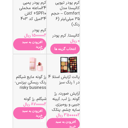
کرم پودر تیوپی
کرم پودر پمپی
کالیستا مدل
24ساعته مخملی
Comfort – حجم
SPF10+ گاش
۳۵ میلی‌لیتر (۶
34میل کد 403
رنگ)
کرم پودر
کالیستا
,
کرم پودر
1500002
ریال
0
ریال
افزودن به سبد
خرید
انتخاب گزینه ها
پالت آرایش استلا 4
رژ گونه مایع شیگلم
در 1 رنگ سبز
رنگ ریسکی بیزنس-
risky business
آرایش صورت
,
رژ
گونه
,
رژ لب
,
آیینه
شیگلم
,
رژ گونه
جیبی و رومیزی
,
8700002
ریال
سایه چشم
,
پنکک
افزودن به سبد
3500002
ریال
خرید
افزودن به سبد
خرید