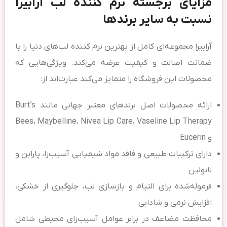
مزایای برجسته نرم کننده لب آرابیرا
نسبت به سایر برندها
آرابیرا مجموعه‌ای کامل از بهترین نرم کننده لب‌های دنیا را با
ضمانت اصالت و کیفیت عرضه می‌کند. ویژگی‌هایی که
محصولات این فروشگاه را متمایز می‌کند عبارت‌اند از:
ارائه محصولات اصل برندهای معتبر جهانی مانند Burt’s
Bees، Maybelline، Nivea Lip Care، Vaseline Lip Therapy
و Eucerin
دارای ترکیبات طبیعی و فاقد مواد شیمیایی آسیب‌زا، پارابن و
لانولین
فرموله‌شده برای التیام و بازسازی لب، جلوگیری از خشکی،
افزایش نرمی و شادابی
محافظت مضاعف در برابر عوامل آسیب‌زای محیطی شامل