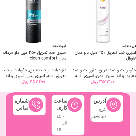
فروخته شد
فروخته شد
اسپری ضد تعریق 250 میل داو مدل
اسپری ضد تعریق 250 میل داو مردانه
فلورال
مدل clean comfort
دئودرانت و ضدتعریق
,
دئورانت و ضد
دئودرانت و ضدتعریق
,
دئورانت و ضد
تعریق زنانه
,
اسپری بدن
,
اسپری زنانه
تعریق زنانه
,
اسپری بدن
,
اسپری زنانه
3511200
ریال
3511200
ریال
→
2
1
آدرس
ساعت
شماره
کاری
تماس
کرج،
جهانشهر
10:۰۰
الی
18:۰۰