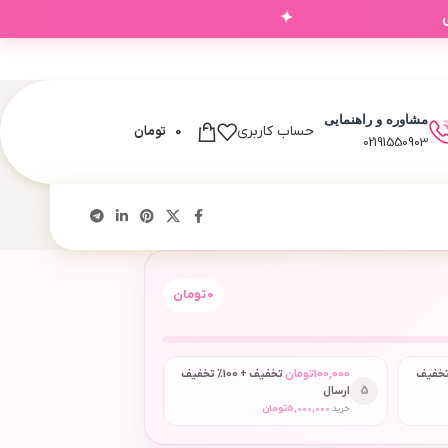
✦
مشاوره و راهنمایی
0
تومان
حساب کاربری
02191550903
0
تومان
 + 50٪ تخفیف
100,000
تومان
تخفیف + 100٪ تخفیف
5
ارسال
خرید
5,000,000
تومان