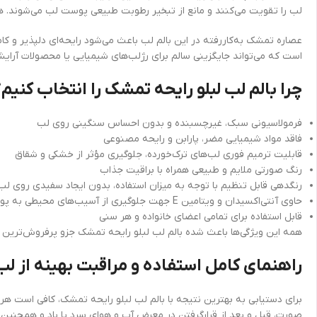
لب را تقویت می‌کنند و مانع از تبخیر رطوبت طبیعی پوست لب می‌شوند. همچنین وجود ویتامین E در این محصول به بازسازی سلولی و
عصاره تمشک به‌کاررفته در این بالم لب باعث می‌شود رایحه‌ای دلپذیر و ک
است که می‌تواند جایگزینی سالم برای رژلب‌های شیمیایی یا محصولات آرایشی م
چرا بالم لب لبلو رایحه تمشک را انتخاب کنیم؟
فرمولاسیونی سبک، غیرچسبنده و بدون احساس سنگینی روی لب
فاقد مواد شیمیایی مضر، پارابن و رایحه مصنوعی
قابلیت ترمیم فوری لب‌های ترک‌خورده، جلوگیری مؤثر از خشکی و شقاق
رنگ صورتی ملایم و طبیعی همراه با براقیت جذاب
رنگدهی قابل تنظیم با توجه به میزان استفاده، بدون ایجاد سفیدی روی لب
حاوی آنتی‌اکسیدان و ویتامین E جهت جلوگیری از آسیب‌های محیطی به پوست لب
قابل استفاده برای تمامی اعضای خانواده و هر سنی
همه این ویژگی‌ها باعث شده بالم لب لبلو رایحه تمشک جزو پرفروش‌ترین بالم
راهنمای کامل استفاده و مراقبت بهینه از لب
برای دستیابی به بهترین نتیجه با بالم لب لبلو رایحه تمشک، کافی است ه
صورت، قبل و بعد از قرارگرفتن در معرض آب و هوای سرد یا باد و همچنین 