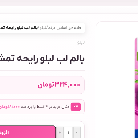
خانه
/
بر اساس برند
/
لبلو
/
بالم لب لبلو رایحه ت
لابلو
بالم لب لبلو رایحه تم
324,000
تومان
۴×
امکان خرید در ۴ قسط با پرداخت
81,000
تومان
-
+
افزود