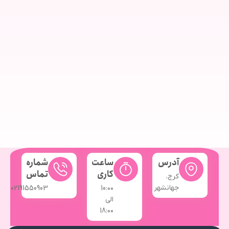
آدرس
ساعت
شماره
کاری
تماس
کرج،
جهانشهر
02191550903
10:۰۰
الی
18:۰۰