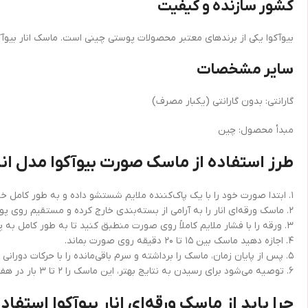
کشور سازنده و کیفیت
بیوآکوا یکی از برندهای معتبر محصولات پوستی چینی است. ماسک انار بیوآک
سایر مشخصات
گارانتی: بدون گارانتی (یکبار مصرف)
مبدأ محصول: چین
طرز استفاده از ماسک صورت بیوآکوا مدل انا
۱. ابتدا صورت خود را با یک پاک‌کننده ملایم شستشو داده و به طور کامل خشک کنید.
۲. ماسک ورقه‌ای انار را به آرامی از بسته‌بندی خارج کرده و مستقیم روی پوست صورت قرار دهید.
۳. ورقه را با فشار ملایم کاملاً روی صورت منطبق کنید تا به طور کامل به پوست بچسبد.
۴. اجازه دهید ماسک بین ۱۵ تا ۲۰ دقیقه روی صورت بماند.
۵. پس از پایان زمان، ماسک را برداشته و سرم باقی‌مانده را با حرکات دورانی به آرامی روی پوست ماساژ دهید تا جذب شود.
۶. توصیه می‌شود برای رسیدن به نتایج بهتر، این ماسک را ۲ تا ۳ بار در هفته استفاده نمایید.
چرا باید از ماسک ورقه‌ای انار بیوآکوا استفاد