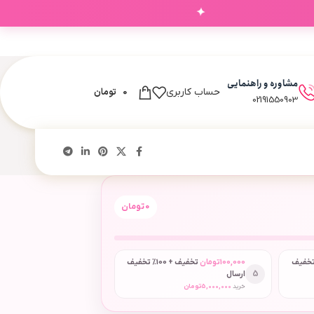
✦
‌های شما
مشاوره و راهنمایی
0
تومان
حساب کاربری
02191550903
0
تومان
 + 50٪ تخفیف
100,000
تومان
تخفیف + 100٪ تخفیف
5
ارسال
خرید
5,000,000
تومان