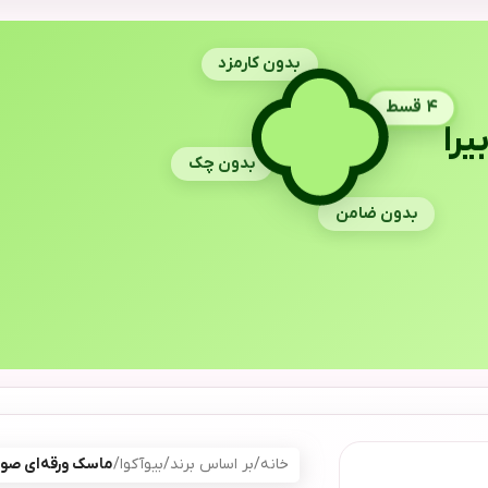
بدون کارمزد
۴ قسط
یرا
بدون چک
بدون ضامن
خانه
/
بر اساس برند
/
بیوآکوا
/
ماسک ورقه‌ای صورت