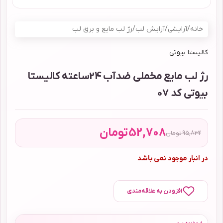
خانه
/
آرایشی
/
آرایش لب
/
رژ لب مایع و برق لب
کالیستا بیوتی
رژ لب مایع مخملی ضدآب 24ساعته کالیستا
بیوتی کد 07
52,708
تومان
95,832
تومان
در انبار موجود نمی باشد
افزودن به علاقه‌مندی