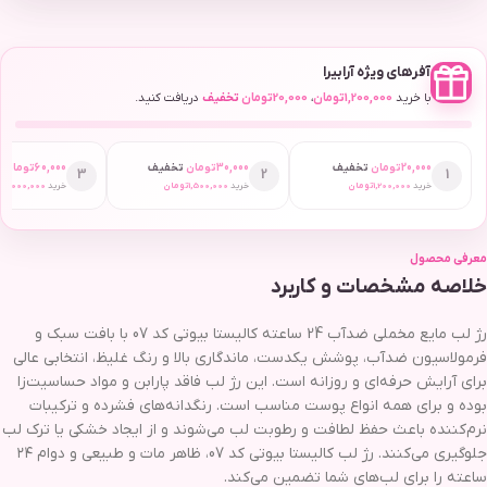
آفرهای ویژه آرابیرا
با خرید
1,200,000
تومان
،
20,000
تومان
تخفیف
دریافت کنید.
20,000
تومان
تخفیف
30,000
تومان
تخفیف
60,000
تومان
ت
3
2
1
خرید
1,200,000
تومان
خرید
1,500,000
تومان
خرید
2,000,000
ت
معرفی محصول
خلاصه مشخصات و کاربرد
رژ لب مایع مخملی ضدآب 24 ساعته کالیستا بیوتی کد 07 با بافت سبک و
فرمولاسیون ضدآب، پوشش یکدست، ماندگاری بالا و رنگ غلیظ، انتخابی عالی
برای آرایش حرفه‌ای و روزانه است. این رژ لب فاقد پارابن و مواد حساسیت‌زا
بوده و برای همه انواع پوست مناسب است. رنگدانه‌های فشرده و ترکیبات
نرم‌کننده باعث حفظ لطافت و رطوبت لب می‌شوند و از ایجاد خشکی یا ترک لب
جلوگیری می‌کنند. رژ لب کالیستا بیوتی کد 07، ظاهر مات و طبیعی و دوام ۲۴
ساعته را برای لب‌های شما تضمین می‌کند.