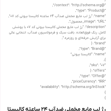
“@context”: “http://schema.org/”,
“@type”: “Product”,
“name”: “رژ لب مایع مخملی ضدآب 24 ساعته کالیستا بیوتی کد 07”,
“image”: “URL_محصول”,
“description”: “رژ لب مایع مخملی کالیستا بیوتی کد 07 با پوشش
کامل، رنگ فوق‌العاده، بافت سبک و فرمولاسیون ضدآب، انتخابی عالی
برای آرایش حرفه‌ای و روزمره.”,
“brand”: {
“@type”: “Brand”,
“name”: “کالیستا بیوتی”
},
“sku”: “07”,
“offers”: {
“@type”: “Offer”,
“priceCurrency”: “IRR”,
“availability”: “http://schema.org/InStock”
}
}
رژ لب مایع مخملی ضدآب ۲۴ ساعته کالیستا