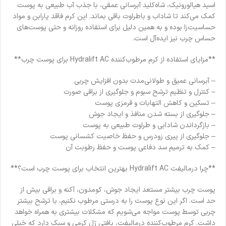
اسید هیالورونیک، شاه‌کلید آبرسانی عمقی، با جذب آب طبیعی به پوست
کمک می‌کند تا شاداب و باطراوت باقی بماند. این کرم فاقد پارابن و مواد
حساسیت‌زا بوده و به همین دلیل برای استفاده روزانه و حتی پوست‌های
حساس چرب نیز ایده‌آل است.
**مزایای استفاده از کرم مرطوب‌کننده Hydralift AC برای پوست چرب**
– آبرسانی عمیق و طولانی‌مدت بدون افزایش چربی
– کنترل و تنظیم ترشح سبوم و جلوگیری از براقی صورت
– تسکین و کاهش التهابات و قرمزی پوست
– جلوگیری از بسته شدن منافذ و ایجاد جوش
– بازگرداندن شادابی و طراوت طبیعی به پوست
– جلوگیری از پیری زودرس و حفظ خاصیت کشسانی پوست
– کمک به ترمیم سد دفاعی پوست و حفظ رطوبت آن
**چرا درمالیفت Hydralift AC بهترین انتخاب برای پوست چرب است؟**
پوست چرب بیشتر مستعد ایجاد جوش، کومدون، آکنه و براقی بیش از
حد است. اگر این نوع پوست را به درستی مرطوب نکنیم، با ترشح بیشتر
چربی توسط پوست مواجه می‌شویم که مشکلات بیشتری به همراه خواهد
داشت. کرم مرطوب‌کننده درمالیفت، بافتی ژل‌ کرمی و سبک دارد که خیلی