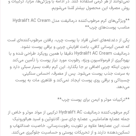
نمی‌توانند از هر کرمی استفاده کنند. در ادامه با ویژگی‌ها، مزایا، ترکیبات و
روش مصرف این محصول بیشتر آشنا می‌شویم.
**ویژگی‌های کرم مرطوب‌کننده درمالیفت مدل Hydralift AC Cream
مناسب پوست‌های چرب**
یکی از دغدغه‌های اصلی افراد با پوست چرب، یافتن مرطوب‌کننده‌ای است
که ضمن آبرسانی کافی، باعث افزایش چربی و براقی پوست نشود.
درمالیفت Hydralift AC Cream دقیقا با همین رویکرد طراحی شده و با
بهره‌گیری از فرمولاسیون ویژه، رطوبت مورد نیاز پوست را تأمین می‌کند
بدون اینکه چربی اضافی بر جا بگذارد. این کرم بافت بسیار سبکی دارد و
به سرعت جذب پوست می‌شود. پس از مصرف، احساس سنگینی،
چسبناکی و براقی روی پوست ایجاد نمی‌کند و ظاهری مات به پوست
می‌دهد.
**ترکیبات موثر و ایمن برای پوست چرب**
کرم مرطوب‌کننده درمالیفت Hydralift AC ترکیبی از مواد موثر و خاص از
جمله عصاره هاماملیس، عصاره چای سبز، آلانتوئین و اسید هیالورونیک
است. این عصاره‌ها علاوه بر تقویت رطوبت‌رسانی، خاصیت ضدالتهاب و
تسکین‌دهنده دارند و از تحریکات پوستی و حساسیت جلوگیری می‌کنند.