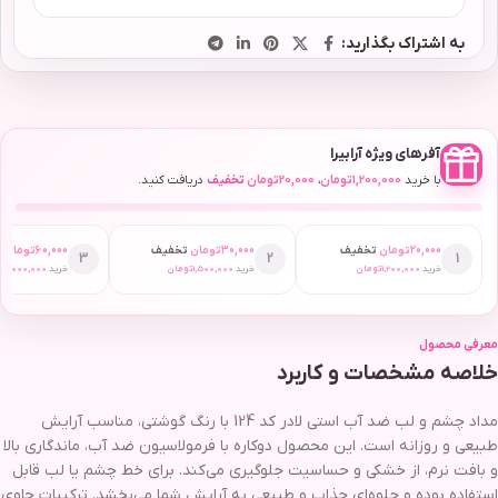
به اشتراک بگذارید:
آفرهای ویژه آرابیرا
با خرید
1,200,000
تومان
،
20,000
تومان
تخفیف
دریافت کنید.
20,000
تومان
تخفیف
30,000
تومان
تخفیف
60,000
تومان
ت
3
2
1
خرید
1,200,000
تومان
خرید
1,500,000
تومان
خرید
2,000,000
ت
معرفی محصول
خلاصه مشخصات و کاربرد
مداد چشم و لب ضد آب استی لادر کد 124 با رنگ گوشتی، مناسب آرایش
طبیعی و روزانه است. این محصول دوکاره با فرمولاسیون ضد آب، ماندگاری بالا
و بافت نرم، از خشکی و حساسیت جلوگیری می‌کند. برای خط چشم یا لب قابل
استفاده بوده و جلوه‌ای جذاب و طبیعی به آرایش شما می‌بخشد. ترکیبات حاوی