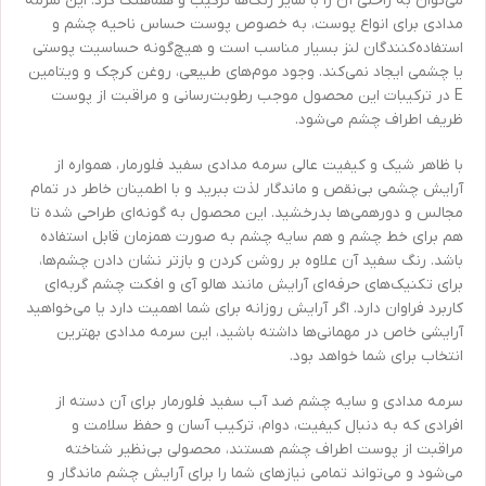
می‌توان به راحتی آن را با سایر رنگ‌ها ترکیب و هماهنگ کرد. این سرمه
مدادی برای انواع پوست، به خصوص پوست حساس ناحیه چشم و
استفاده‌کنندگان لنز بسیار مناسب است و هیچ‌گونه حساسیت پوستی
یا چشمی ایجاد نمی‌کند. وجود موم‌های طبیعی، روغن کرچک و ویتامین
E در ترکیبات این محصول موجب رطوبت‌رسانی و مراقبت از پوست
ظریف اطراف چشم می‌شود.
با ظاهر شیک و کیفیت عالی سرمه مدادی سفید فلورمار، همواره از
آرایش چشمی بی‌نقص و ماندگار لذت ببرید و با اطمینان خاطر در تمام
مجالس و دورهمی‌ها بدرخشید. این محصول به گونه‌ای طراحی شده تا
هم برای خط چشم و هم سایه چشم به صورت همزمان قابل استفاده
باشد. رنگ سفید آن علاوه بر روشن کردن و بازتر نشان دادن چشم‌ها،
برای تکنیک‌های حرفه‌ای آرایش مانند هالو آی و افکت چشم گربه‌ای
کاربرد فراوان دارد. اگر آرایش روزانه برای شما اهمیت دارد یا می‌خواهید
آرایشی خاص در مهمانی‌ها داشته باشید، این سرمه مدادی بهترین
انتخاب برای شما خواهد بود.
سرمه مدادی و سایه چشم ضد آب سفید فلورمار برای آن دسته از
افرادی که به دنبال کیفیت، دوام، ترکیب آسان و حفظ سلامت و
مراقبت از پوست اطراف چشم هستند، محصولی بی‌نظیر شناخته
می‌شود و می‌تواند تمامی نیازهای شما را برای آرایش چشم ماندگار و