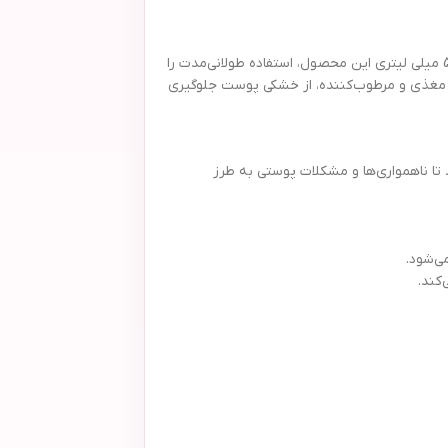
کرم پودر گلدن دریم شماره 101 از سری محصولات محبوب آرایشی است که با توجه به شماره آن، برای پوست‌های روشن با تناژ ملایم مناسب است. حجم 50 میلی لیتری این محصول، استفاده طولانی‌مدت را
ت مغذی و مرطوب‌کننده، از خشکی پوست جلوگیری
تا ناهمواری‌ها و مشکلات پوستی به طرز
کند.