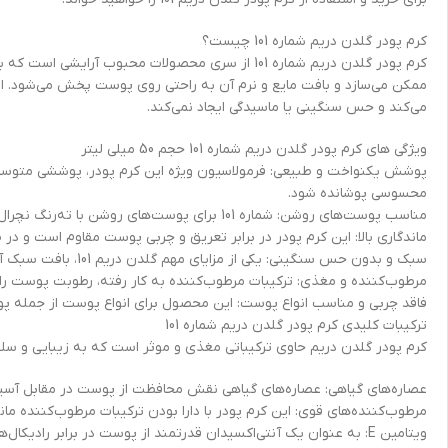
کرم پودر گلدن دریم شماره 101 چیست؟
ممکن می‌سازد و بافت مایع و نرم آن به راحتی روی پوست پخش می‌شود. ای
می‌کند و حس سنگینی یا ماسیدگی ایجاد نمی‌کند.
ویژگی های کرم پودر گلدن دریم شماره 101 حجم 50 میلی لیتر
پوشش یکنواخت و طبیعی: فرمولاسیون ویژه این کرم پودر، پوششی متوسط تا 
محسوسی پوشانده شود.
مناسب پوست‌های روشن: شماره 101 برای پوست‌های روشن با ته‌رنگ نچرال یا طبیعی تولید شده است که به طبیعی‌تر دیده شدن آرایش کمک می‌کند.
ماندگاری بالا: این کرم پودر در برابر تعریق و چربی پوست مقاوم است و در 
سبک و بدون حس سنگینی: یکی از مزایای مهم گلدن دریم 101، بافت سبک آن است. به هیچ‌وجه احساس خفگی، چسبندگی یا ماسیدگی روی پوست ایجاد نمی‌شود.
مرطوب‌کننده و مغذی: ترکیبات مرطوب‌کننده به کار رفته، رطوبت پوست را
فاقد چربی و مناسب انواع پوست: این محصول برای انواع پوست از جمله
ترکیبات کلیدی کرم پودر گلدن دریم شماره 101
کرم پودر گلدن دریم حاوی ترکیباتی مغذی و موثر است که به زیبایی و س
عصاره‌های گیاهی: عصاره‌های گیاهی نقش محافظت از پوست در مقابل آسیب‌ها
مرطوب‌کننده‌های قوی: این کرم پودر با دارا بودن ترکیبات مرطوب‌کننده مان
ویتامین E: به عنوان یک آنتی‌اکسیدان قدرتمند از پوست در برابر رادیکال‌های آزاد و پیری زودرس محافظت می‌کند.