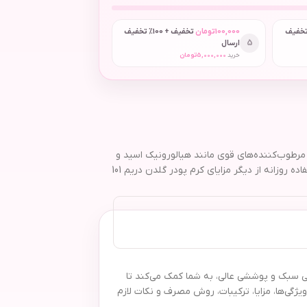
 + 50٪ تخفیف
100,000
تومان
تخفیف + 100٪ تخفیف
5
ارسال
خرید
5,000,000
تومان
 با داشتن مرطوب‌کننده‌های قوی مانند هیالورونیک اسید و
ویتامین E، رطوبت و سلامت پوست را حفظ می‌کند و با ایجاد پوششی یکنواخت، لک و ناهمواری‌ها را طبیعی می‌پوشاند. ماندگاری بالا، سبک بودن و قابلیت استفاده روزانه از دیگر مزایای کرم پودر گلدن دریم 101
 فرمولاسیونی سبک و پوششی عالی، به شما کمک می‌کند تا
ژگی‌ها، مزایا، ترکیبات، روش مصرف و نکات لازم