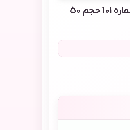
کرم پودر گلدن دریم شماره 101 حجم 50