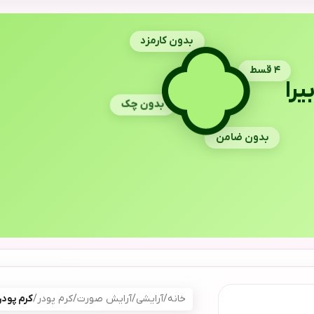
بدون کارمزد
۴ قسط
یرا
بدون چک
بدون ضامن
خانه
/
آرایشی
/
آرایش صورت
/
کرم پودر
/
کرم پودر گلدن 