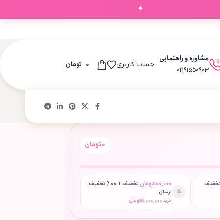
✦
مشاوره و راهنمایی
0
تومان
حساب کاربری
02191550903
0
تومان
 + 50٪ تخفیف
100,000
تومان
تخفیف + 100٪ تخفیف
5
ارسال
خرید
5,000,000
تومان