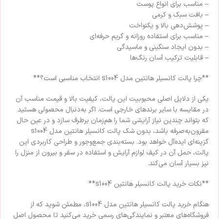
– مناسب برای انواع پوست
– بافت سبک و کرمی
– پوشش‌دهی بالا و یکنواخت
– مناسب برای استفاده روزانه و گریم حرفه‌ای
– بدون ایجاد سنگینی و ماسیدگی
– قابلیت ترکیب آسان رنگ‌ها
**چرا پالت کانسیلر هانتین مدل s1004 انتخاب مناسبی است؟**
یکی از دلایل اصلی محبوبیت این پالت، کیفیت بالا و قیمت مناسب آن
در مقایسه با سایر برندهای خارجی است. اگر به‌دنبال محصولی هستید
که بتواند چندین نیاز آرایشی شما را هم‌زمان برطرف سازد و در عین حال
مقرون‌به‌صرفه باشد، بدون شک پالت کانسیلر هانتین مدل s1004
گزینه‌ای ایده‌آل خواهد بود. بسته‌بندی جمع‌وجور و طراحی کاربردی این
پالت، حمل آن در کیف لوازم آرایش و استفاده در سفر و بیرون از منزل را
نیز بسیار آسان می‌کند.
**نکات خرید پالت کانسیلر هانتین s1004**
هنگام خرید پالت کانسیلر هانتین مدل s1004، مطمئن شوید که از
فروشگاه‌های معتبر و نمایندگی‌های رسمی خرید می‌کنید تا محصول اصل