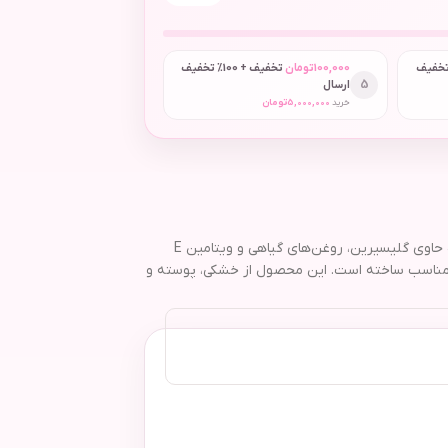
 + 50٪ تخفیف
100,000
تومان
تخفیف + 100٪ تخفیف
5
ارسال
خرید
5,000,000
تومان
کرم مرطوب‌کننده هندولوژی مدل 6264707022428 با حجم 60 میلی‌لیتر، انتخابی عالی برای آبرسانی، حفظ لطافت و شادابی انواع پوست است. این مرطوب‌کننده حاوی گلیسیرین، روغن‌های گیاهی و ویتامین E
س مناسب ساخته است. این محصول از خشکی، پوسته و