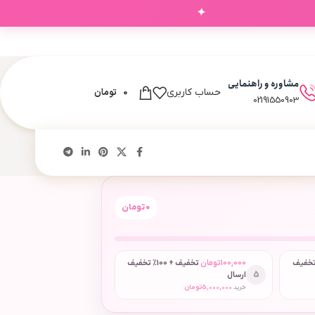
✦
مشاوره و راهنمایی
0
تومان
حساب کاربری
02191550903
0
تومان
 + 50٪ تخفیف
100,000
تومان
تخفیف + 100٪ تخفیف
5
ارسال
خرید
5,000,000
تومان