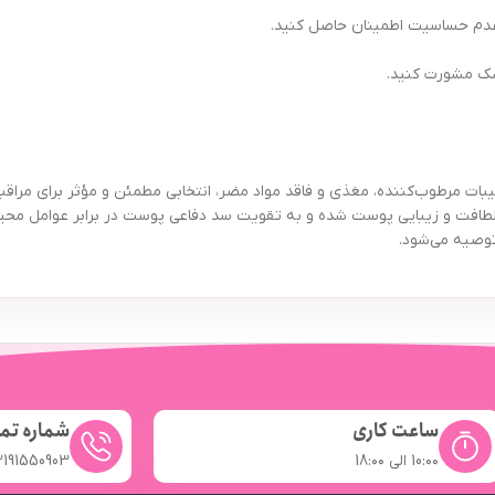
ز عدم حساسیت اطمینان حاصل کنید.
شک مشورت کنید.
لوژی مدل 6264707022428 حجم 60 میلی‌لیتر با ترکیبات مرطوب‌کننده، مغذی و فاقد مواد مضر، انتخابی مطمئن 
، لطافت و زیبایی پوست شده و به تقویت سد دفاعی پوست در برابر عوامل محی
وصیه می‌شود.
ساعت کاری
شماره تم
10:۰۰ الی 18:۰۰
2191550903