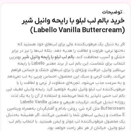
توضیحات
خرید بالم لب لبلو با رایحه وانیل شیر
(Labello Vanilla Buttercream)
اگر به دنبال یک مرطوب‌کننده عالی برای لب‌های خود هستید که
نه‌تنها نرمی، طراوت و لطافت را هدیه دهد، بلکه لب‌ها را نیز در برابر
خشکی و آسیب محافظت کند،
بالم لب لبلو با رایحه وانیل شیر
بهترین
انتخاب برای شماست. این بالم لب از برند معتبر Labello با رایحه
بی‌نظیر وانیل، مراقبت ویژه‌ای را برای لب‌های خشک و حساس فراهم
می‌کند. بافت کرمی و سبک این محصول، احساس چربی به لب نمی‌دهد
و به سرعت جذب می‌شود. تجربه‌ای متفاوت از نرمی و لطافت را با
مرطوب‌کننده لب لبلو وانیل تجربه خواهید کرد. رایحه وانیلی لطیف این
بالم لب حسی دلپذیر به شما می‌بخشد و استفاده از آن را به یک لذت
روزانه تبدیل می‌کند. ترکیبات طبیعی و مغذی Labello Vanilla
Buttercream مثل کره شی، روغن بادام و آفتابگردان به‌همراه ویتامین
E سلامت و زیبایی لب‌های شما را تضمین می‌کنند. اگر همیشه به‌دنبال
یک محصول مرطوب‌کننده لب موثر و ایمن هستید، با انتخاب بالم لب
لبلو وانیل، خیالتان از هر نظر راحت خواهد بود.