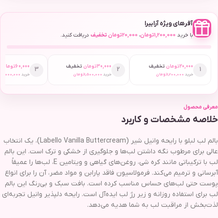
آفرهای ویژه آرابیرا
با خرید
1,200,000
تومان
،
20,000
تومان
تخفیف
دریافت کنید.
20,000
تومان
تخفیف
30,000
تومان
تخفیف
60,000
تومان
ت
3
2
1
خرید
1,200,000
تومان
خرید
1,500,000
تومان
خرید
2,000,000
ت
معرفی محصول
خلاصه مشخصات و کاربرد
بالم لب لبلو با رایحه وانیل شیر (Labello Vanilla Buttercream)، یک انتخاب
عالی برای مرطوب نگه داشتن لب‌ها و جلوگیری از خشکی و ترک است. این بالم
لب با ترکیباتی مانند کره شی، روغن‌های گیاهی و ویتامین E، لب‌ها را عمیقاً
آبرسانی و ترمیم می‌کند. فرمولاسیون فاقد پارابن و مواد مضر، آن را برای انواع
پوست حتی لب‌های حساس مناسب کرده است. بافت سبک و بی‌رنگ این بالم
لب برای استفاده روزانه و زیر رژ لب ایده‌آل است. رایحه دلپذیر وانیل تجربه‌ای
لذت‌بخش از مراقبت لب به شما هدیه می‌دهد.