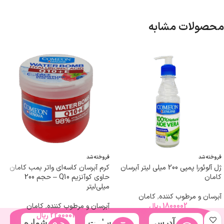
محصولات مشابه
فروخته شد
فروخته شد
ژل آلوئورا پمپی 200 میلی لیتر آبرسان
کرم آبرسان کاسه‌ای واتر بمب کامان
کامان
حاوی کوآنزیم Q10 – حجم 200
میلی‌لیتر
آبرسان و مرطوب کننده
,
کامان
1800002
ریال
آبرسان و مرطوب کننده
,
کامان
2200002
ریال
آدرس
ساعت
شماره