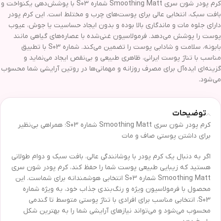
کرم پودر شون سری Smoothing Matt شماره S03 با پوشش‌دهی یکنواخت و
بافت سبک، انتخابی عالی برای پوست‌های چرب و مختلط است. این کرم پودر
دارای جلوه مات و ماندگاری بالا بوده و بدون ایجاد حساسیت یا جوش، عیوب
پوست را پوشش می‌دهد. فرمولاسیون غنی‌شده با عصاره‌های گیاهی مانند
بابونه، سلامت و شادابی پوست را تضمین می‌کند. شماره S03 با تطبیق
مناسب با تناژ پوست ایرانی، ظاهری طبیعی و بی‌نقص ایجاد می‌نماید و
گزینه‌ای ایده‌آل برای مصرف روزانه و مهمانی‌ها در روتین آرایشی شما محسوب
می‌شود.
توضیحات
کرم پودر شون سری Smoothing Matt شماره S03؛ همراهی بی‌نظیر
برای داشتن پوستی صاف و مات
اگر به دنبال یک کرم پودر با پوشانندگی عالی، بافت سبک و دوام طولانی
هستید که زیبایی طبیعی پوست شما را حفظ کند، کرم پودر شون سری
Smoothing Matt شماره S03 انتخابی هوشمندانه برای شماست. این
محصول با فرمولاسیون ویژه و رنگ‌بندی جذاب خود، به ویژه شماره
S03، انتخابی مناسب برای افرادی با تناژ پوستی متوسط تا گندمی
محسوب می‌شود و می‌تواند نیازهای آرایشی شما را به بهترین شکل