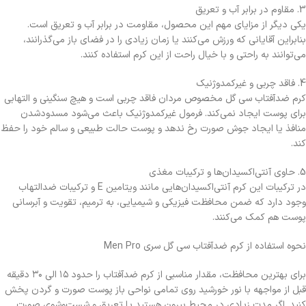
3. مقاوم در برابر آب و تعریق
یکی دیگر از مزایای مهم این محصول، مقاومت در برابر آب و تعریق است.
بنابراین آقایانی که ورزش می‌کنند یا زمان زیادی را در فضای باز می‌گذرانند،
می‌توانند به راحتی و با خیال راحت از این کرم استفاده کنند.
4. فاقد چربی و غیرکمدوژنیک
کرم ضدآفتاب سی گل مخصوص مردان فاقد چربی است و هیچ سنگینی و التهابی
برای پوست ایجاد نمی‌کند. فرمول غیرکمدوژنیک باعث می‌شود مسدودشدن
منافذ یا ایجاد جوش صورت رخ ندهد و پوست حالت طبیعی و سالم خود را حفظ
کند.
5. حاوی آنتی‌اکسیدان‌ها و ترکیبات مغذی
در ترکیبات این کرم آنتی‌اکسیدان‌هایی مانند ویتامین E و ترکیبات ضدالتهاب
وجود دارد که ضمن محافظت فیزیکی و شیمیایی، به ترمیم، تقویت و آبرسانی
پوست هم کمک می‌کنند.
نحوه استفاده از کرم ضدآفتاب سی گل سری Men Pro
برای بهترین محافظت، مقدار مناسبی از کرم ضدآفتاب را حدود ۱۵ الی ۳۰ دقیقه
قبل از مواجهه با نور خورشید روی تمامی نواحی باز پوست صورت و گردن پخش
کنید. اگر مدت زیادی در محیط بیرون هستید یا تعریق و شست‌وشوی صورت