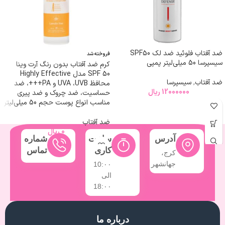
ضد آفتاب فلوئید ضد لک SPF50
فروخته شد
سیسپرسا 50 میلی‌لیتر پمپی
کرم ضد آفتاب بدون رنگ آرت وینا
SPF 50 مدل Highly Effective
ضد آفتاب
,
سیسپرسا
‌محافظ UVA ،UVB و PA+++، ضد
12000000
ریال
حساسیت، ضد چروک و ضد پیری
مناسب انواع پوست‌ حجم 50 میلی‌لیتر
ضد آفتاب
0
ریال
آدرس
ساعت
شماره
کاری
تماس
کرج،
جهانشهر
10:۰۰
الی
18:۰۰
درباره ما