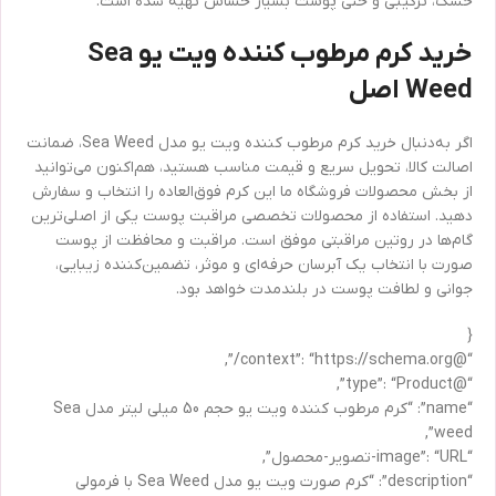
خشک، ترکیبی و حتی پوست بسیار حساس تهیه شده است.
خرید کرم مرطوب کننده ویت یو Sea
Weed اصل
اگر به‌دنبال خرید کرم مرطوب کننده ویت یو مدل Sea Weed، ضمانت
اصالت کالا، تحویل سریع و قیمت مناسب هستید، هم‌اکنون می‌توانید
از بخش محصولات فروشگاه ما این کرم فوق‌العاده را انتخاب و سفارش
دهید. استفاده از محصولات تخصصی مراقبت پوست یکی از اصلی‌ترین
گام‌ها در روتین مراقبتی موفق است. مراقبت و محافظت از پوست
صورت با انتخاب یک آبرسان حرفه‌ای و موثر، تضمین‌‌کننده زیبایی،
جوانی و لطافت پوست در بلندمدت خواهد بود.
{
“@context”: “https://schema.org/”,
“@type”: “Product”,
“name”: “کرم مرطوب کننده ویت یو حجم 50 میلی لیتر مدل Sea
weed”,
“image”: “URL-تصویر-محصول”,
“description”: “کرم صورت ویت یو مدل Sea Weed با فرمولی