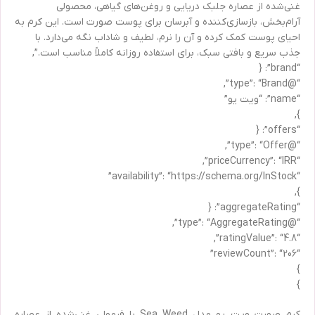
غنی‌شده از عصاره جلبک دریایی و روغن‌های گیاهی، محصولی
آرام‌بخش، بازسازی‌کننده و آبرسان برای پوست صورت است. این کرم به
احیای پوست کمک کرده و آن را نرم، لطیف و شاداب نگه می‌دارد. با
جذب سریع و بافتی سبک، برای استفاده روزانه کاملاً مناسب است.”,
“brand”: {
“@type”: “Brand”,
“name”: “ویت یو”
},
“offers”: {
“@type”: “Offer”,
“priceCurrency”: “IRR”,
“availability”: “https://schema.org/InStock”
},
“aggregateRating”: {
“@type”: “AggregateRating”,
“ratingValue”: “4.8”,
“reviewCount”: “206”
}
}
کرم صورت ویت یو مدل Sea Weed با فرمولی غنی‌شده از عصاره