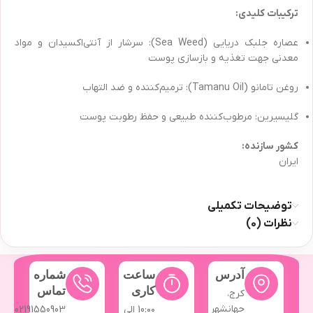
ترکیبات کلیدی:
عصاره جلبک دریایی (Sea Weed): سرشار از آنتی‌اکسیدان و مواد
معدنی جهت تغذیه و بازسازی پوست
روغن تامانو (Tamanu Oil): ترمیم‌کننده و ضد التهاب
گلیسیرین: مرطوب‌کننده طبیعی و حفظ رطوبت پوست
کشور سازنده:
ایران
توضیحات تکمیلی
نظرات (0)
آدرس
ساعت
شماره
کاری
تماس
کرج،
جهانشهر
10:۰۰ الی
02191550903