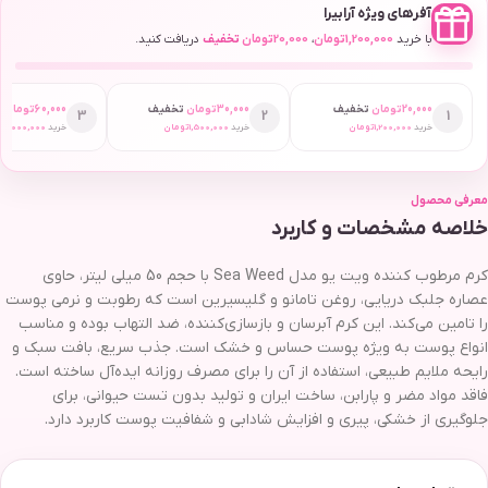
آفرهای ویژه آرابیرا
با خرید
1,200,000
تومان
،
20,000
تومان
تخفیف
دریافت کنید.
20,000
تومان
تخفیف
30,000
تومان
تخفیف
60,000
تومان
ت
3
2
1
خرید
1,200,000
تومان
خرید
1,500,000
تومان
خرید
2,000,000
ت
معرفی محصول
خلاصه مشخصات و کاربرد
کرم مرطوب کننده ویت یو مدل Sea Weed با حجم 50 میلی لیتر، حاوی
عصاره جلبک دریایی، روغن تامانو و گلیسیرین است که رطوبت و نرمی پوست
را تامین می‌کند. این کرم آبرسان و بازسازی‌کننده، ضد التهاب بوده و مناسب
انواع پوست به ویژه پوست حساس و خشک است. جذب سریع، بافت سبک و
رایحه ملایم طبیعی، استفاده از آن را برای مصرف روزانه ایده‌آل ساخته است.
فاقد مواد مضر و پارابن، ساخت ایران و تولید بدون تست حیوانی، برای
جلوگیری از خشکی، پیری و افزایش شادابی و شفافیت پوست کاربرد دارد.