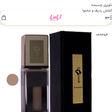
ناوبری چسبنده
کشش ردیف و محتوا
منو
فروخته شد