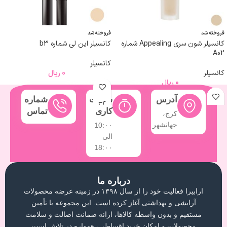
فروخته شد
فروخته شد
کانسیلر شون سری Appealing شماره
کانسیلر این لی شماره b3
A02
کانسیلر
کانسیلر
0
ریال
0
ریال
آدرس
ساعت
شماره
کاری
تماس
کرج،
جهانشهر
10:۰۰
الی
18:۰۰
درباره ما
ارابیرا فعالیت خود را از سال ۱۳۹۸ در زمینه عرضه محصولات
آرایشی و بهداشتی آغاز کرده است. این مجموعه با تأمین
مستقیم و بدون واسطه کالاها، ارائه ضمانت اصالت و سلامت
محصولات و امکان خرید اقساطی، همواره در تلاش است