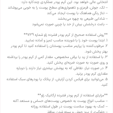
انتخابی عالی خواهد بود. این کرم پودر عملکردی چندکاره دارد:
– لک، جوش، قرمزی و ناهمواری‌های سطح پوست را به خوبی می‌پوشاند
– تناژ رنگی هماهنگ با پوست ایجاد می‌کند
– شادابی طبیعی به چهره می‌بخشد
– باعث درخشش بیش از حد یا چربی صورت نمی‌شود
**روش استفاده صحیح از کرم پودر فشرده زاو شماره 739**
1. ابتدا پوست خود را با شوینده مناسب تمیز و آماده نمایید.
2. مرطوب‌کننده یا پرایمر مناسب پوستتان را استفاده کنید تا کرم پودر
بهتر پخش شود.
3. با استفاده از پد یا براش مخصوص، مقدار کمی از کرم پودر را برداشته
و روی صورت به صورت ضربه‌ای پخش کنید.
4. در صورت نیاز، نقاطی که به پوشش بیشتری نیاز دارند را دوباره
مقداری کرم پودر بزنید.
5. می‌توانید برای فیکس کردن آرایش، از پنکک یا پودرهای سبک استفاده
کنید.
**مزایای استفاده از کرم پودر فشرده ارگانیک زاو**
– مناسب انواع پوست به خصوص پوست‌های حساس و مستعد آکنه
– کمک به بهبود سلامت پوست در طول استفاده روزانه
– جلوگیری از بروز جوش و بسته شدن منافذ