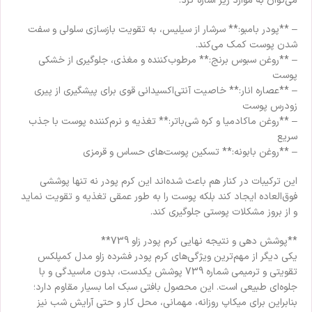
می‌توان به موارد زیر اشاره کرد:
– **پودر بامبو:** سرشار از سیلیس، به تقویت بازسازی سلولی و سفت
شدن پوست کمک می‌کند.
– **روغن سبوس برنج:** مرطوب‌کننده و مغذی، جلوگیری از خشکی
پوست
– **عصاره انار:** خاصیت آنتی‌اکسیدانی قوی برای پیشگیری از پیری
زودرس پوست
– **روغن ماکادمیا و کره شی‌باتر:** تغذیه و نرم‌کننده پوست با جذب
سریع
– **روغن بابونه:** تسکین پوست‌های حساس و قرمزی
این ترکیبات در کنار هم باعث شده‌اند این کرم پودر نه تنها پوششی
فوق‌العاده ایجاد کند بلکه پوست را به طور عمقی تغذیه و تقویت نماید
و از بروز مشکلات پوستی جلوگیری کند.
**پوشش دهی و نتیجه نهایی کرم پودر زاو 739**
یکی دیگر از مهم‌ترین ویژگی‌های کرم پودر فشرده زاو مدل کمپلکس
تقویتی و ترمیمی شماره 739 پوشش یکدست، بدون ماسیدگی و با
جلوه‌ای طبیعی است. این محصول بافتی سبک اما بسیار مقاوم دارد؛
بنابراین برای میکاپ روزانه، مهمانی، محل کار و حتی آرایش شب نیز