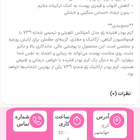
– کاهش التهاب و قرمزی پوست به کمک ترکیبات ملایم
– بدون ایجاد احساس سنگینی و خشکی
**جمع‌بندی**
کرم پودر فشرده زاو مدل کمپلکس تقویتی و ترمیمی شماره 739 با
فرمولاسیون گیاهی، ارگانیک و مغذی، گزینه‌ای مطمئن برای آرایش روزمره
و مجلسی است. این محصول با پوششی عالی، ماندگاری بالا و تاثیر
مثبت روی سلامت پوست می‌تواند به زیبایی و اعتماد به نفس شما
بیفزاید. اگر به دنبال یک کرم پودر فشرده با خواص درمانی و طبیعی
هستید، کرم پودر ارگانیک زاو شماره 739 یکی از بهترین انتخاب‌ها خواهد
بود.
نظرات (0)
آدرس
ساعت
شماره
کاری
تماس
کرج،
جهانشهر
10:۰۰
الی