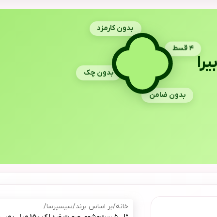
بدون کارمزد
۴ قسط
یرا
بدون چک
بدون ضامن
خانه
/
بر اساس برند
/
سیسپرسا
/