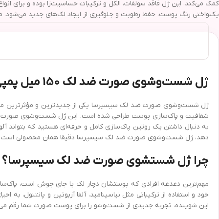
کمک می‌کند. این ژل فاقد سولفات، الکل و ترکیبات حساسیت‌زا بوده و برای
یکنواختی رنگ پوست، حفظ رطوبت و جلوگیری از ایجاد لک‌های جدید می‌شود. م
ژل شست‌وشوی صورت ضد لک 150 میل پمپی سیسپرسا؛ راهکاری نوین برای پوستی صاف و بدون لک
ژل شست‌وشوی صورت ضد لک سیسپرسا یکی از جدیدترین و مؤثرترین محصو
شفافیت و پاک‌سازی پوست طراحی شده است. این ژل شست‌وشوی صورت با فرم
به دنبال داشتن یک روتین پاک‌سازی کامل و حرفه‌ای هستید که بتواند آلو
دهد، ژل شست‌وشوی صورت ضد لک سیسپرسا دقیقا همان محصولی است که 
چرا ژل شستشوی صورت ضد لک سیسپرسا؟
مهم‌ترین دغدغه افرادی که پوستشان دچار لک یا جای جوش است، پاک‌
خود و استفاده از ترکیباتی مثل نیاسینامید، آلفا آربوتین و پانتنول، 
این شوینده، تجربه جدیدی از شست‌وشو را برای پوست صورت شما رقم می‌ز