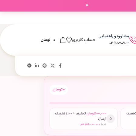
✦
‌های شما
مشاوره و راهنمایی
0
تومان
حساب کاربری
02191550903
0
تومان
 + 50٪ تخفیف
100,000
تومان
تخفیف + 100٪ تخفیف
5
ارسال
خرید
5,000,000
تومان