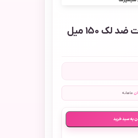
ژل شست‌وشوی صورت ضد لک 150 میل
ان
ماهانه
ن به سبد خرید