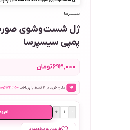
ژل شست‌وشوی صورت ضد لک 150 میل پمپی سیسپرسا
سیسپرسا
پمپی سیسپرسا
693,000
تومان
۴×
امکان خرید در ۴ قسط با پرداخت
173,250
توم
-
+
افزود
افزودن به علاقه‌مندی