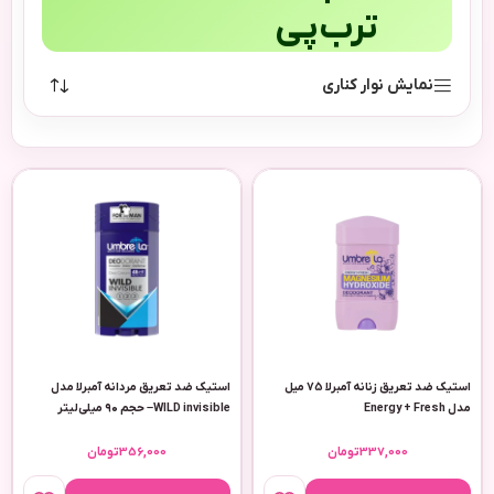
ترب‌پی
نمایش نوار کناری
استیک ضد تعریق زنانه آمبرلا 75 میل
استیک ضد تعریق مردانه آمبرلا مدل
مدل Energy + Fresh
WILD invisible– حجم ۹۰ میلی‌لیتر
337,000
تومان
356,000
تومان