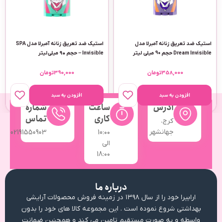
استیک ضد تعریق زنانه آمبرلا مدل
استیک ضد تعریق زنانه آمبرلا مدل SPA
Dream Invisible حجم 90 میلی لیتر
Invisible – حجم ۹۰ میلی‌لیتر
358,000
تومان
390,000
تومان
افزودن به سبد
افزودن به سبد
آدرس
ساعت
شماره
کاری
تماس
کرج،
جهانشهر
02191550903
10:۰۰
الی
18:۰۰
درباره ما
ارابیرا خود را از سال ۱۳۹۸ در زمینه فروش محصولات آرایشی
بهداشتی شروع نموده است . این مجموعه کالا های خود را بدون
واسطه و به صورت مستقیم تامین می کند و همچنین ضمانت