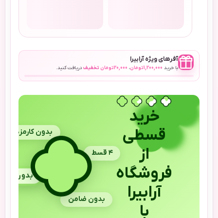
آفرهای ویژه آرابیرا
با خرید
1,200,000
تومان
،
20,000
تومان
تخفیف
دریافت کنید.
خرید
قسطی
بدون کارمزد
از
۴ قسط
فروشگاه
بدون چک
آرابیرا
بدون ضامن
با