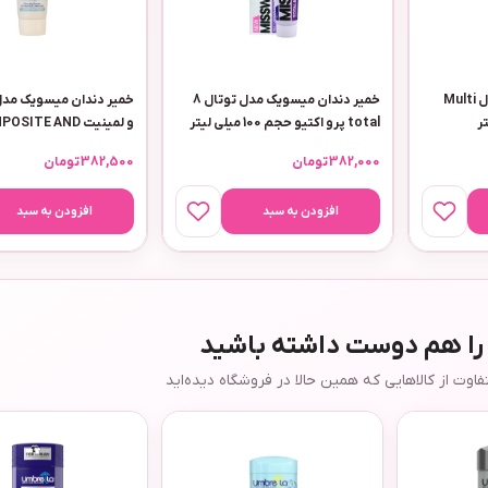
سرم ضد چروک ویتالیر مدل Multi
خمیر دندان میسویک مدل توتال 8
خمیر دندان میسویک مدل
total پرو اکتیو حجم 100 میلی لیتر
و لمینیت SITE AND
LAMINATE حجم 75 میلی لیتر
382,000
تومان
382,500
تومان
افزودن به سبد
افزودن به سبد
 را هم دوست داشته باشید
وت از کالاهایی که همین حالا در فروشگاه دیده‌اید