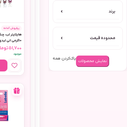
برند
⌄
پرفروش آماده
هایلایتر لب، چش
محدوده قیمت
⌄
10گرمی انی لیدی رنگ قهوه ای
51,700
توما
موجود
پاک‌کردن همه
نمایش محصولات