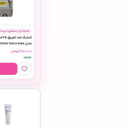
همراه این محصول خریده‌ا
استی
مدل Fashion-hero man
250,000
تومان
موجود