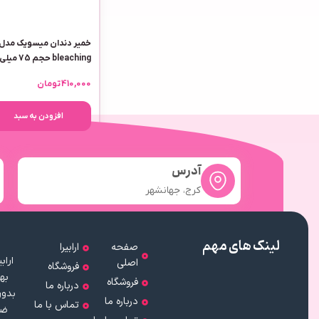
خمیر دندان میسویک مدل 
bleaching حجم 75 میلی لیتر
410,000
تومان
افزودن به سبد
آدرس
کرج، جهانشهر
لینک های مهم
صفحه
ارابیرا
اصلی
فروشگاه
به
فروشگاه
درباره ما
بدون
درباره ما
تماس با ما
ضم