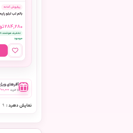
پرفروش آماده
بالم لب لبلو رای
284,280
تو
تخفیف هوشمند 8٪
موجود
آفرهای ویژه 
با خرید
,200,000
نمایش دهید
9