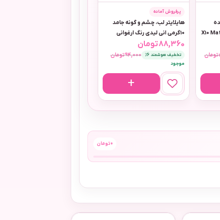
پرفروش آماده
ده
هایلایتر لب، چشم و گونه جامد
ل مدل X10 Matcha
10گرمی انی لیدی رنگ ارغوانی
88,360
تومان
تومان
94,000
تومان
تخفیف هوشمند 6٪
موجود
0
تومان