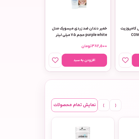
 کامپوزیت
خمیر دندان ضد زردی میسویک مدل
COMPO
purple white حجم 75 میلی لیتر
382,500
تومان
افزودن به سبد
›
‹
نمایش تمام محصولات