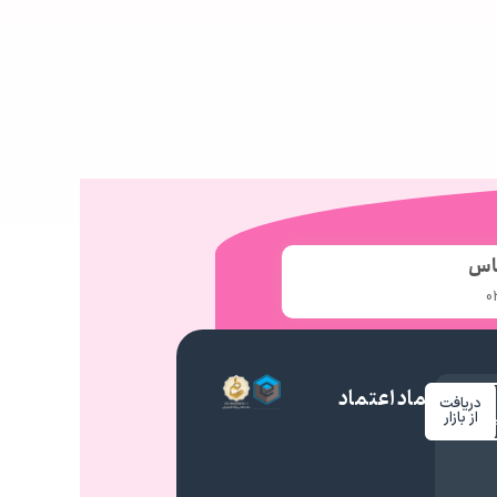
اس
0
نماد اعتماد
دریافت
م
از بازار