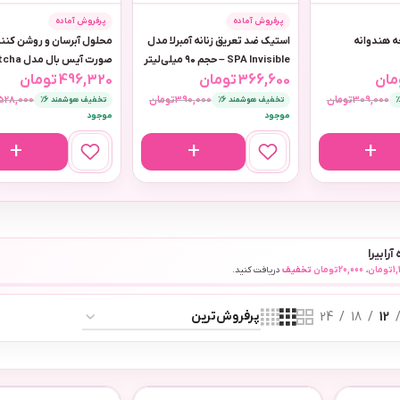
پرفروش آماده
پرفروش آماده
حه هندوانه
استیک ضد تعریق زنانه آمبرلا مدل
محلول آبرسان و روشن کنن
SPA Invisible – حجم ۹۰ میلی‌لیتر
صورت آیس با
مان
366,600
تومان
496,320
تومان
حجم ۲۱۲ میلی لیتر
309,000
تومان
390,000
تومان
528,000
تخفیف هوشمند 6٪
تخفیف هوشمند 6٪
موجود
موجود
آرابیرا
1
تومان
،
20,000
تومان
تخفیف
دریافت کنید.
24
18
12