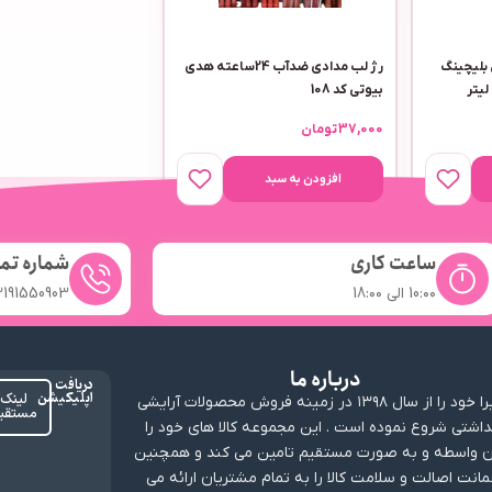
بلیچینگ
رژ لب مدادی ضدآب 24ساعته هدی
بیوتی کد 108
37,000
تومان
افزودن به سبد
ساعت کاری
شماره تم
10:۰۰ الی 18:۰۰
2191550903
درباره ما
دریافت
اپلیکیشن
لینک
ارابیرا خود را از سال ۱۳۹۸ در زمینه فروش محصولات آرایشی
مستقی
داشتی شروع نموده است . این مجموعه کالا های خود را
 واسطه و به صورت مستقیم تامین می کند و همچنین
انت اصالت و سلامت کالا را به تمام مشتریان ارائه می