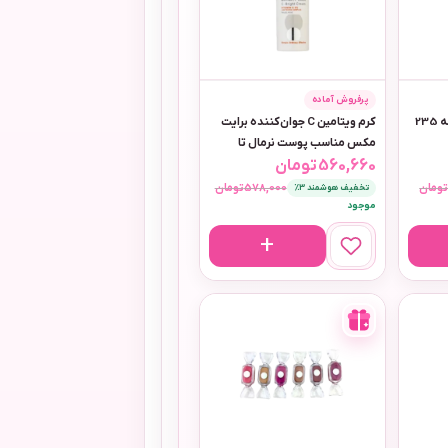
پرفروش آماده
ژل اسکراب لایه بردار نو آکنه 235
کرم ویتامین C جوان‌کننده برایت
مکس مناسب پوست نرمال تا
560,660
تومان
خشک
ومان
578,000
تومان
تخفیف هوشمند 3٪
موجود