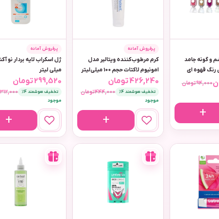
پرفروش آماده
پرفروش آماده
م و گونه جامد
کرم مرطوب‌کننده ویتالیر مدل
امونیوم لاکتات حجم 100 میلی‌لیتر
میلی لیتر
426,240
تومان
299,520
تومان
ن
94,000
تومان
444,000
تومان
312,000
ت
تخفیف هوشمند 4٪
تخفیف هوشمند 4٪
موجود
موجود