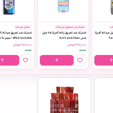
ند
همراه این محصول خریده‌اند
مکمل نیاز شما
ک ضد تعریق 75میل مردانه آمبرلا
استیک ضد تعریق زنانه آمبرلا 75 میل
استیک ضد تعریق مردانه آم
مدل Soft and Clear
WILD invisible– حجم ۹۰ میلی‌لیتر
325,000
تومان
356,000
تومان
موجود
موجود