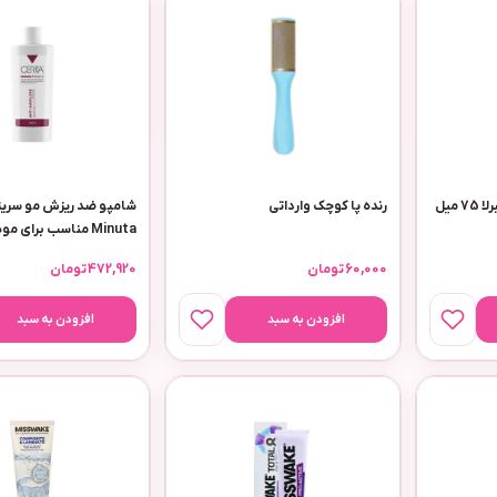
استیک ضد تعریق زنانه آمبرلا 75 میل
رنده پا کوچک وارداتی
شامپو ضد ریزش مو سریت
Minuta مناسب برای
حجم 200 میلی لیتر
60,000
تومان
472,920
تومان
افزودن به سبد
افزودن به سبد