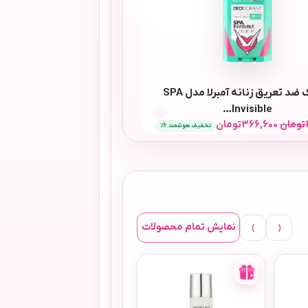
استیک ضد تعریق زنانه آمبرلا مدل SPA
Invisible…
تومان
19,250
تومان
تومان
366,600
تومان
تخفیف هوشمند 6٪
ومان
496,320
تومان
›
‹
نمایش تمام محصولات