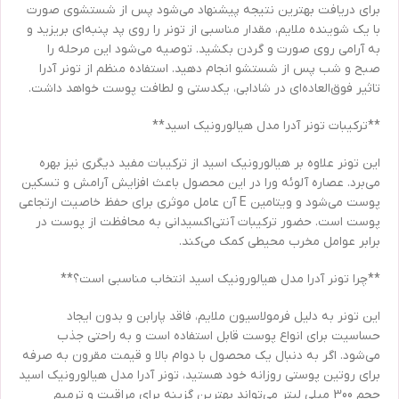
برای دریافت بهترین نتیجه پیشنهاد می‌شود پس از شستشوی صورت
با یک شوینده ملایم، مقدار مناسبی از تونر را روی پد پنبه‌ای بریزید و
به آرامی روی صورت و گردن بکشید. توصیه می‌شود این مرحله را
صبح و شب پس از شستشو انجام دهید. استفاده منظم از تونر آدرا
تاثیر فوق‌العاده‌ای در شادابی، یکدستی و لطافت پوست خواهد داشت.
**ترکیبات تونر آدرا مدل هیالورونیک اسید**
این تونر علاوه بر هیالورونیک اسید از ترکیبات مفید دیگری نیز بهره
می‌برد. عصاره آلوئه ورا در این محصول باعث افزایش آرامش و تسکین
پوست می‌شود و ویتامین E آن عامل موثری برای حفظ خاصیت ارتجاعی
پوست است. حضور ترکیبات آنتی‌اکسیدانی به محافظت از پوست در
برابر عوامل مخرب محیطی کمک می‌کند.
**چرا تونر آدرا مدل هیالورونیک اسید انتخاب مناسبی است؟**
این تونر به دلیل فرمولاسیون ملایم، فاقد پارابن و بدون ایجاد
حساسیت برای انواع پوست قابل استفاده است و به راحتی جذب
می‌شود. اگر به دنبال یک محصول با دوام بالا و قیمت مقرون به صرفه
برای روتین پوستی روزانه خود هستید، تونر آدرا مدل هیالورونیک اسید
حجم 300 میلی لیتر می‌تواند بهترین گزینه برای مراقبت و ترمیم