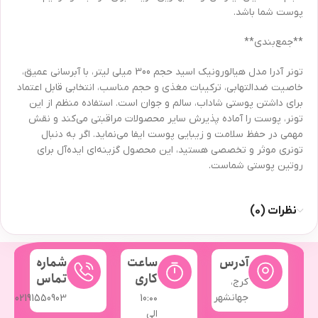
پوست شما باشد.
**جمع‌بندی**
تونر آدرا مدل هیالورونیک اسید حجم 300 میلی لیتر، با آبرسانی عمیق،
خاصیت ضدالتهابی، ترکیبات مغذی و حجم مناسب، انتخابی قابل اعتماد
برای داشتن پوستی شاداب، سالم و جوان است. استفاده منظم از این
تونر، پوست را آماده پذیرش سایر محصولات مراقبتی می‌کند و نقش
مهمی در حفظ سلامت و زیبایی پوست ایفا می‌نماید. اگر به دنبال
تونری موثر و تخصصی هستید، این محصول گزینه‌ای ایده‌آل برای
روتین پوستی شماست.
نظرات (0)
آدرس
ساعت
شماره
کاری
تماس
کرج،
جهانشهر
02191550903
10:۰۰
الی