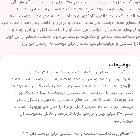
تونر آدرا مدل هیالورونیک اسید حجم 300 میلی لیتر، یک تونر آبرسان قوی
مناسب انواع پوست به‌ویژه پوست خشک و حساس است. این تونر با
هیالورونیک اسید خالص، آلوئه‌ورا و ویتامین E، به طور موثر رطوبت را به
لایه‌های عمقی پوست می‌رساند، التهاب و قرمزی را کاهش می‌دهد و جذب سرم
و کرم‌های مراقبتی را افزایش می‌دهد. تونر آدرا فاقد الکل و پارابن بوده و
موجب لطافت، شادابی و شفافیت پوست می‌شود. استفاده منظم از این تونر
آدرا تسکین و طراوت طولانی مدت را برای پوست به ارمغان می‌آورد.
توضیحات
تونر آدرا مدل هیالورونیک اسید حجم 300 میلی لیتر، یکی از
پرفروش‌ترین و محبوب‌ترین محصولات مراقبت از پوست است که در
سال‌های اخیر توانسته اعتماد بسیاری از مصرف‌کنندگان را به خود جلب
کند. این تونر با استفاده از جدیدترین فرمولاسیون‌ها و بهره‌گیری از
هیالورونیک اسید خالص، نیازهای پوست را به بهترین شکل پاسخ
می‌دهد. در ادامه به معرفی کامل تونر آدرا مدل هیالورونیک اسید با
حجم 300 میلی لیتر و بررسی مزایا، کاربردها و دلایل محبوبیت آن
می‌پردازیم.
**هیالورونیک اسید چیست و چه اهمیتی برای پوست دارد؟**