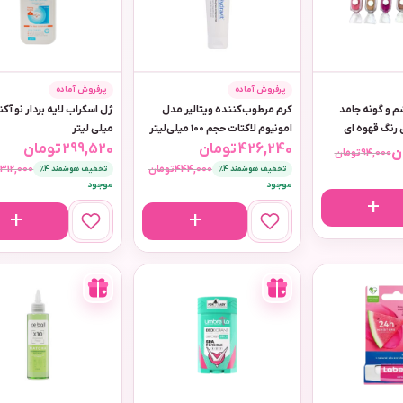
پرفروش آماده
پرفروش آماده
م و گونه جامد
کرم مرطوب‌کننده ویتالیر مدل
امونیوم لاکتات حجم 100 میلی‌لیتر
میلی لیتر
426,240
تومان
299,520
تومان
ن
94,000
تومان
444,000
تومان
312,000
ت
تخفیف هوشمند 4٪
تخفیف هوشمند 4٪
موجود
موجود