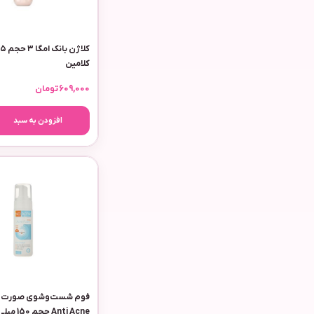
کلامین
609,000
تومان
افزودن به سبد
فوم شست‌وشوی صورت ن
Anti Acne حجم 150 میلی‌لیتر