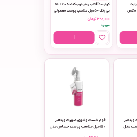
را برایت
کرم ضدآفتاب و مرطوب‌کننده SPF30
ت مکس
بی رنگ 50میل مناسب پوست معمولی
تا خشک سی گل مدل Sunpro
328,000
تومان
موجود
یتالیر
فوم شست وشوی صورت ویتالیر
پوست مدل
150میل مناسب پوست حساس مدل
سنسی ویت