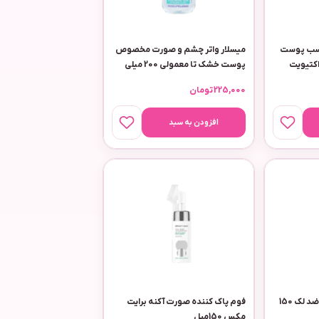
20میل مناسب پوست
میسلار واتر چشم و صورت مخصوص
کتیویت
پوست خشک تا معمولی 200 میلی
دافی
225,000
تومان
افزودن به سبد
ژل شست‌وشوی صورت ضد لک 150
فوم پاک کننده صورت آکنه برایت
مکس 150میل