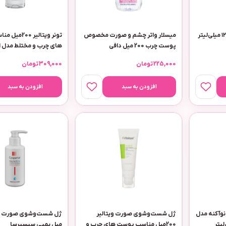
کلاژن بانک امگا ۳ حجم ۱۲۵ میلی‌لیتر
میسلار واتر چشم و صورت مخصوص
تونر ویتالیر 0
پوست چرب 200 میل دافی
های چرب و مختلط مدل ا
225,000
تومان
309,000
تومان
افزودن به سبد
افزودن به سبد
وآکنه مدل
ژل شست‌وشوی صورت ویتالیر
200میل مناسب پوست های چرب و
میل پمپی سیسپرسا