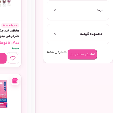
برند
⌄
پرفروش آماده
هایلایتر لب، چش
محدوده قیمت
⌄
10گرمی انی لیدی رنگ قهوه ای
51,700
توما
موجود
پاک‌کردن همه
نمایش محصولات