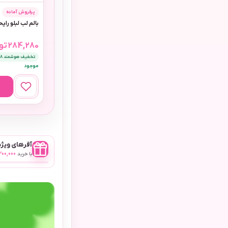
پرفروش آماده
بالم لب لبلو رای
284,280
تو
تخفیف هوشمند 8٪
موجود
آفرهای ویژه 
با خرید
,200,000