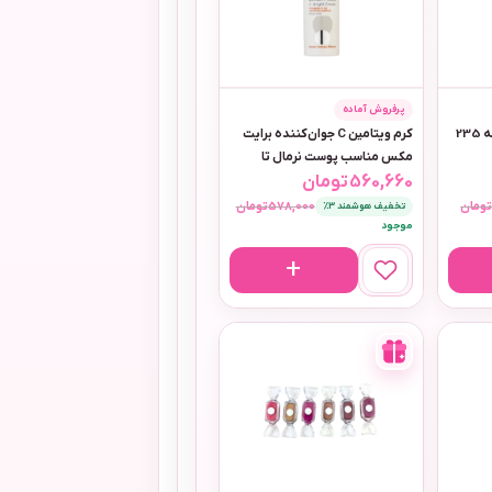
پرفروش آماده
ژل اسکراب لایه بردار نو آکنه 235
کرم ویتامین C جوان‌کننده برایت
مکس مناسب پوست نرمال تا
560,660
تومان
خشک
ومان
578,000
تومان
تخفیف هوشمند 3٪
موجود