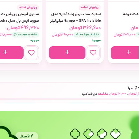
پرفروش آماده
پرفروش آماده
حه هندوانه
استیک ضد تعریق زنانه آمبرلا مدل
محلول آبرسان و روشن کنن
SPA Invisible – حجم ۹۰ میلی‌لیتر
صورت آیس با
مان
366,600
تومان
496,320
تومان
حجم ۲۱۲ میلی لیتر
309,000
تومان
390,000
تومان
528,000
تخفیف هوشمند 6٪
تخفیف هوشمند 6٪
موجود
موجود
آرابیرا
1
تومان
،
20,000
تومان
تخفیف
دریافت کنید.
۴ قسط