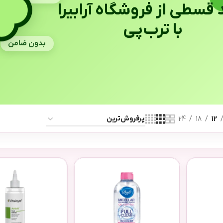
 قسطی از فروشگاه آرابیرا
با ترب‌پی
بدون ضامن
24
18
12