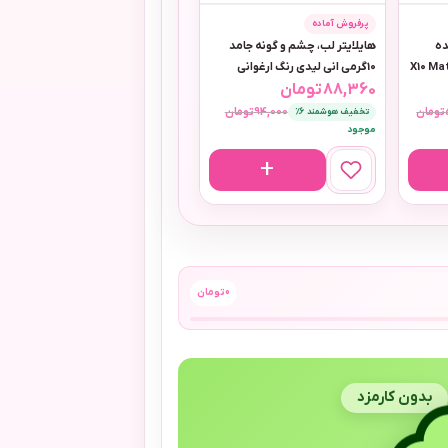
پرفروش آماده
ده
هایلایتر لب، چشم و گونه جامد
ل مدل X10 Matcha
10گرمی انی لیدی رنگ ارغوانی
88,360
تومان
تومان
94,000
تومان
تخفیف هوشمند 6٪
موجود
0
تومان
بدون کارمزد