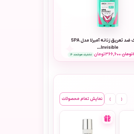
استیک ضد تعریق زنانه آمبرلا مدل SPA
Invisible…
تومان
19,250
تومان
تومان
366,600
تومان
تخفیف هوشمند 6٪
ومان
496,320
تومان
›
‹
نمایش تمام محصولات