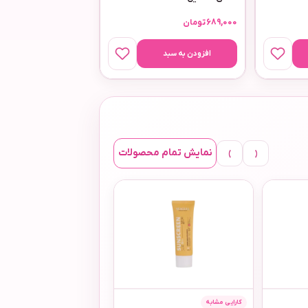
689,000
تومان
افزودن به سبد
›
‹
نمایش تمام محصولات
کارایی مشابه