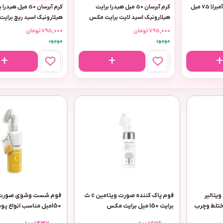
استیک ضد تعریق زنانه آمبرلا 75 میل
کرم آبرسان 50 میل هیدرا برایت
کرم آبرسان 50 میل هید
هیلارونیک اسید لایت برایت مکس
هیلارونیک اسید ریچ برای
مناسب پوست چرب
مناسب پوست خشک
795,000
تومان
795,000
تومان
موجود
موجود
تالیر
فوم پاک کننده صورت ویتامین c ث
فوم شست وشوی صورت و
ختلط وچرب
برایت 150 میل برایت مکس
150میل مناسب انواع 
ویتامین سی