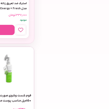
مدل Energy + Fresh
337,000
تومان
موجود
فوم شست وشوی صورت وی
150میل مناسب پوست م
مدل اکتیویت