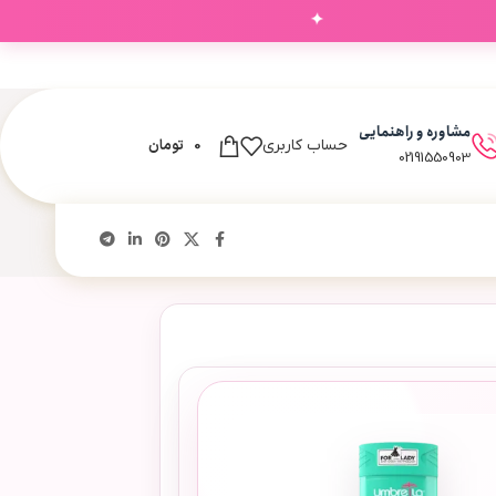
✦
مشاوره و راهنمایی
0
تومان
حساب کاربری
02191550903