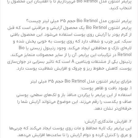
پرایمر اشتون مدل Bio Retinol می‌پردازیم تا با اطمینان این محصول را
انتخاب کنید.
پرایمر اشتون مدل Bio Retinol حجم 35 میلی لیتر چیست؟
پرایمر اشتون Bio Retinol یک محصول آرایشی و مراقبتی است که قبل
از کرم پودر یا آرایش روی پوست استفاده می‌شود. این محصول بافتی
سبک، غیر چرب و شفاف دارد که روی پوست به خوبی پخش شده و
لایه‌ای نازک و محافظتی ایجاد می‌کند. وجود رتینول زیستی یا Bio
Retinol در ترکیبات این پرایمر، آن را از سایر محصولات متمایز می‌کند.
رتینول یکی از مشتقات ویتامین A است که تاثیر بسزایی در جوان‌سازی
پوست، کاهش خطوط ریز و چروک و افزایش شفافیت پوست دارد.
مزایای پرایمر اشتون مدل Bio Retinol حجم 35 میلی لیتر
1. بهبود بافت و ظاهر پوست:
استفاده از این پرایمر با پرکردن منافذ باز و لک‌های سطحی، پوستی
صاف و یکدست را رقم می‌زند. این موضوع می‌تواند آرایش شما را
حرفه‌ای‌تر نشان دهد.
2. افزایش ماندگاری آرایش:
این پرایمر یک لایه محافظ و مات روی پوست ایجاد می‌کند که چربی‌ها
و عرق را کنترل کرده و دوام آرایش را تا ساعت‌ها افزایش می‌دهد.