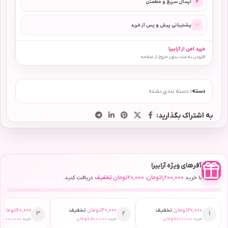
⚡
ارسال سریع و مطمئن
◌
پشتیبانی پیش و پس از خرید
خرید امن از آرابیرا
افزودن به سبد بدون خروج از صفحه
دسته:
دسته بندی نشده
به اشتراک بگذارید:
آفرهای ویژه آرابیرا
با خرید
1,200,000
تومان
،
20,000
تومان
تخفیف
دریافت کنید.
20,000
تومان
تخفیف
30,000
تومان
تخفیف
60,000
تومان
ت
3
2
1
خرید
1,200,000
تومان
خرید
1,500,000
تومان
خرید
2,000,000
ت