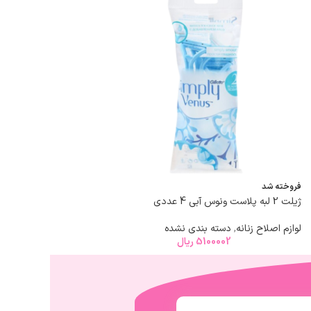
فروخته شد
فروخته شد
ژیلت 2 لبه پلاست ونوس آبی 4 عددی
کرم سفیدکننده دائم 50 گرمی کاسه ای بیوآکوا
لوازم اصلاح زنانه
,
دسته بندی نشده
بیوآکوا
,
روشن کننده بدن
5100002
ریال
00002