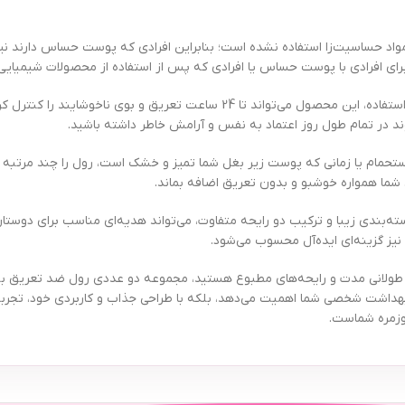
 ببک Blossom / Fresh Drop از الکل، پارابن و مواد حساسیت‌زا استفاده نشده است؛ بنابراین افرادی که پوس
 برای افرادی با پوست حساس یا افرادی که پس از استفاده از محصولات شیمیایی
دوام و ماندگاری بالای این رول از دیگر عوامل محبوبیت آن است. با یک بار استفاده، این محصول می‌
تحمام یا زمانی که پوست زیر بغل شما تمیز و خشک است، رول را چند مرتبه ر
شما همواره خوشبو و بدون تعریق اضافه بماند.
دو عددی رول ضد تعریق ببک مدل Blossom / Fresh Drop با بسته‌بندی زیبا و ترکیب دو رایحه متفاوت، می‌تواند هدیه
ز گزینه‌ای ایده‌آل محسوب می‌شود.
هداشت شخصی شما اهمیت می‌دهد، بلکه با طراحی جذاب و کاربردی خود، تجربه‌ای 
وزمره شماست.