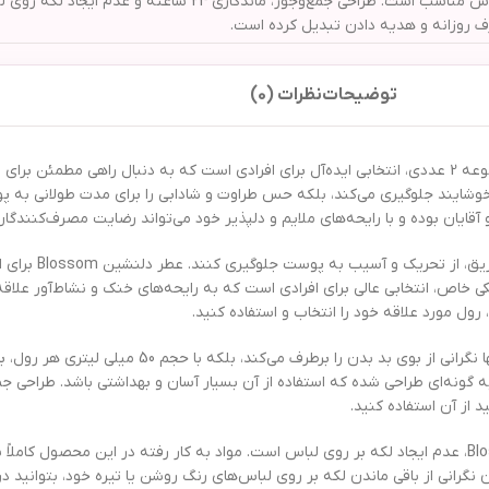
و آقایان است. فاقد الکل، پارابن و مواد حساسیت‌زا بوده و برای پوست‌های حساس 
رف روزانه و هدیه دادن تبدیل کرده است.
توضیحات
نظرات (0)
رول ضد تعریق ببک مدل Blossom / Fresh Drop حجم 50 میلی لیتر مجموعه 2 عددی، انتخابی ایده‌آل برای افرادی است ک
 ناخوشایند جلوگیری می‌کند، بلکه حس طراوت و شادابی را برای مدت طولانی ب
ترکیبات این رول ضد ت
اسب است. در مقابل، رایحه Fresh Drop با طراوت و سبکی خاص، انتخابی عالی برای افرادی است که به رایحه‌های
 رول مورد علاقه خود را انتخاب و استفاده کنید.
استفاده منظم از رول ضد تعریق ببک مدل Blossom / Fresh Drop نه
به گونه‌ای طراحی شده که استفاده از آن بسیار آسان و بهداشتی باشد. طراحی
د از آن استفاده کنید.
یکی از مهم‌ترین ویژگی‌های رول ضد تعریق ببک مدل Blossom / Fresh Drop، عدم ایجاد لکه بر روی لباس است. مواد به کا
رانی از باقی ماندن لکه بر روی لباس‌های رنگ روشن یا تیره خود، بتوانید د