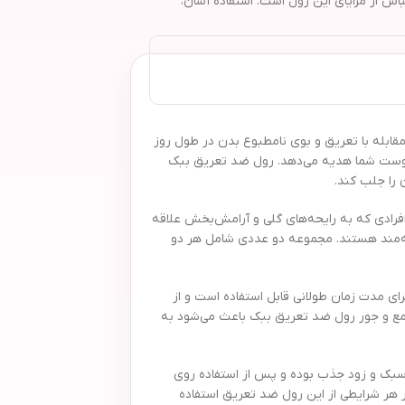
مناسب است. طراحی جمع‌وجور، ماندگاری 24 ساعته و عدم ایجاد لکه روی لباس از مزایای این رول است. استفاده آسان،
ه به دنبال راهی مطمئن برای مقابله با تعریق و بوی نامطبوع بدن در طول روز
ه پوست شما هدیه می‌دهد. رول ضد تعریق ببک
عریق به گونه‌ای طراحی شده‌اند که ضمن کنترل تعریق، از تحریک و آسیب به پوست جلوگیری کنند. عطر دلنشین Blossom برای افرادی که به رایحه‌های گلی و آرامش‌بخش علاقه
 خنک و نشاط‌آور علاقه‌مند هستند. مجموعه دو عددی شامل هر دو
 تنها نگرانی از بوی بد بدن را برطرف می‌کند، بلکه با حجم 50 میلی لیتری هر رول، برای مدت زمان طولانی قابل استفاده است و از
 جمع و جور رول ضد تعریق ببک باعث می‌شود به
ر رفته در این محصول کاملاً سبک و زود جذب بوده و پس از استفاده روی
ر هر شرایطی از این رول ضد تعریق استفاده