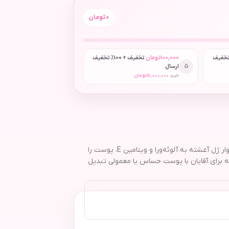
0
تومان
 + 50٪ تخفیف
100,000
تومان
تخفیف + 100٪ تخفیف
5
ارسال
خرید
5,000,000
تومان
خود تراش بیک مدل Flex 5 بسته 2 عددی با طراحی ارگونومیک، ۵ تیغه استیل ضدزنگ و سری متحرک، اصلاحی دقیق و بی‌دردسر را به ارمغان می‌آورد. وجود نوار ژل آغشته به آلوئه‌ورا و ویتامین E، پوست را
ه برای آقایان با پوست حساس یا معمولی تبدیل