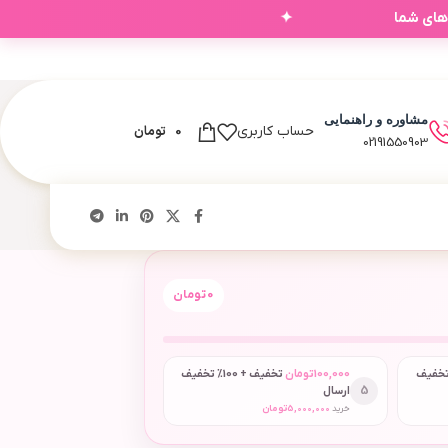
✦
‌های شما
مشاوره و راهنمایی
0
تومان
حساب کاربری
02191550903
0
تومان
 + 50٪ تخفیف
100,000
تومان
تخفیف + 100٪ تخفیف
5
ارسال
خرید
5,000,000
تومان