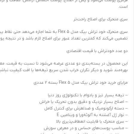
قرمزی پوست می‌شود و پس از اصلاح، پوست احساس آرامش، لطافت و نرمی ب
است.
سری متحرک برای اصلاح راحت‌تر
سری متحرک خود تراش بیک مدل Flex 5 به شم
تضمین می‌کند که کمترین تعداد عبور برای اصلاح لازم باشد و در نتیجه 
دو عدد خودتراش با قیمت اقتصادی
بهره‌مند شوید و دیگر نگران خراب شدن سریع تیغه‌ها یا افت کیفیت نباشی
مزایای خرید خود تراش بیک مدل Flex 5 بسته 2 عددی
– تیغه بسیار تیز و بادوام با تکنولوژی روز دنیا
– اصلاح بسیار نزدیک و دقیق بدون تحریک یا خراش
– دسته ارگونومیک و ضدلغزش برای کنترل کامل
– نوار ژل آغشته به آلوئه‌ورا و ویتامین E
– سری متحرک با قابلیت انعطاف‌پذیری بالا
– مناسب پوست‌های حساس و در معرض سوزش