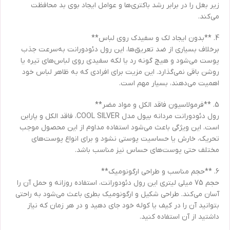
زیر بغل را در برابر رشد باکتری‌ها و عوامل ایجاد بوی بد محافظت
می‌کند.
4. **بدون ایجاد لک و سفیدک روی لباس**
برخلاف بسیاری از ضد تعریق‌ها، این رول دئودورانت به‌سرعت جذب
پوست می‌شود و هیچ گونه رد یا لکه سفیدی روی لباس‌های تیره یا
روشن باقی نمی‌گذارد. این مزیت برای افرادی که به ظاهر لباس خود
اهمیت می‌دهند، بسیار مهم است.
5. **فرمولاسیون فاقد الکل و مواد مضر**
رول دئودورانت مردانه بیول مدل COOL SILVER، فاقد الکل و پارابن
است. این ویژگی باعث می‌شود استفاده مداوم از این محصول موجب
تحریک، خارش یا حساسیت پوستی نشود و برای انواع پوست‌های
مختلف حتی پوست‌های حساس نیز مناسب باشد.
6. **حجم مناسب و طراحی ارگونومیک**
حجم 75 میلی لیتری این رول دئودورانت، استفاده روزانه و حمل آن را
آسان می‌کند. طراحی شکیل و ارگونومیک بطری باعث می‌شود به راحتی
بتوانید آن را در کیف یا کوله خود جای دهید و در هر زمان که نیاز
داشتید از آن استفاده کنید.