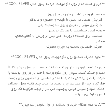
**مزایای استفاده از رول دئودورانت مردانه بیول مدل COOL SILVER**
– حفظ طراوت و شادابی بدن در طول روز
– افزایش اعتماد به نفس با رایحه‌ای مطبوع و ماندگار
– جلوگیری مؤثر از تعریق و بوی ناخوشایند بدن
– عدم ایجاد حساسیت یا تحریک پوستی
– مناسب برای استفاده روزانه، حتی پس از ورزش یا فعالیت‌های
سنگین
– صرفه اقتصادی نسبت به میزان مصرف
**نحوه مصرف صحیح رول دئودورانت بیول مدل COOL SILVER**
برای به دست آوردن بهترین نتیجه، ابتدا پوست زیر بغل خود را کاملاً
تمیز و خشک کنید. سپس رول دئودورانت را چند بار بر روی پوست با
حرکت رفت و برگشتی بکشید تا مقدار مناسبی از محصول روی پوست
قرار گیرد. پس از مصرف، اجازه دهید به مدت چند ثانیه محل استفاده
خشک شود و سپس لباس بپوشید. این کار از ایجاد هرگونه لک روی
لباس جلوگیری می‌کند.
**نکات مهم هنگام خرید و استفاده از رول دئودورانت بیول**