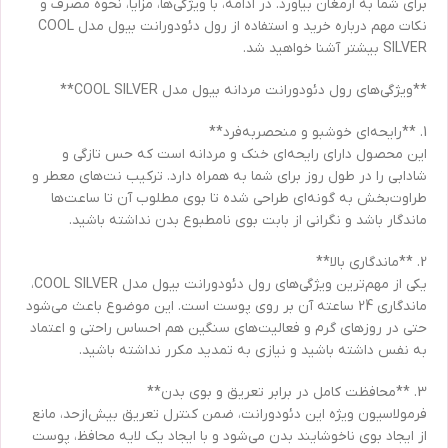
برای شما به ارمغان بیاورد. در ادامه، با ویژگی‌ها، مزایا، نحوه مصرف و
نکات مهم درباره خرید و استفاده از رول دئودورانت بیول مدل COOL
SILVER بیشتر آشنا خواهید شد.
**ویژگی‌های رول دئودورانت مردانه بیول مدل COOL SILVER**
1. **رایحه‌ای خوشبو و منحصر‌به‌فرد**
این محصول دارای رایحه‌ای خنک و مردانه است که حس تازگی و
شادابی را در طول روز برای شما به همراه دارد. ترکیب نت‌های معطر و
طراوت‌بخش به گونه‌ای طراحی شده تا بوی مطلوب آن تا ساعت‌ها
ماندگار باشد و نگرانی از بابت بوی نامطبوع بدن نداشته باشید.
2. **ماندگاری بالا**
یکی از مهم‌ترین ویژگی‌های رول دئودورانت بیول مدل COOL SILVER،
ماندگاری 24 ساعته آن بر روی پوست است. این موضوع باعث می‌شود
حتی در روزهای گرم و فعالیت‌های سنگین هم احساس راحتی و اعتماد
به نفس داشته باشید و نیازی به تمدید مکرر نداشته باشید.
3. **محافظت کامل در برابر تعریق و بوی بدن**
فرمولاسیون ویژه این دئودورانت، ضمن کنترل تعریق بیش‌ازحد، مانع
از ایجاد بوی ناخوشایند بدن می‌شود و با ایجاد یک لایه محافظ، پوست