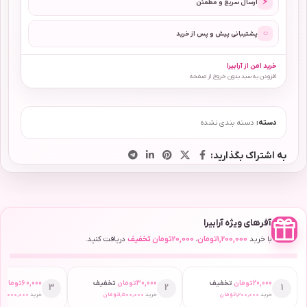
⚡
ارسال سریع و مطمئن
◌
پشتیبانی پیش و پس از خرید
خرید امن از آرابیرا
افزودن به سبد بدون خروج از صفحه
دسته:
دسته بندی نشده
به اشتراک بگذارید:
آفرهای ویژه آرابیرا
با خرید
1,200,000
تومان
،
20,000
تومان
تخفیف
دریافت کنید.
20,000
تومان
تخفیف
30,000
تومان
تخفیف
60,000
تومان
ت
3
2
1
خرید
1,200,000
تومان
خرید
1,500,000
تومان
خرید
2,000,000
ت