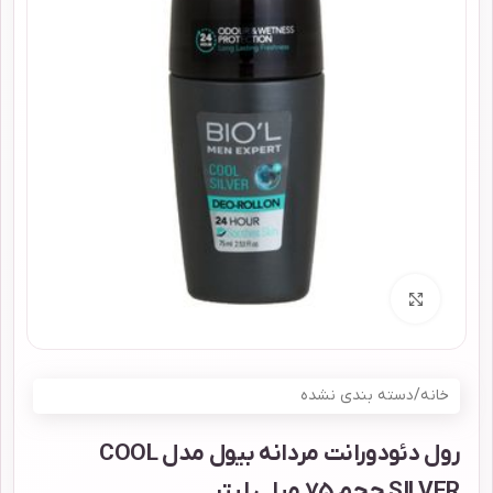
برای بزرگنمایی کلیک کنید
خانه
/
دسته بندی نشده
رول دئودورانت مردانه بیول مدل COOL
SILVER حجم 75 میلی لیتر