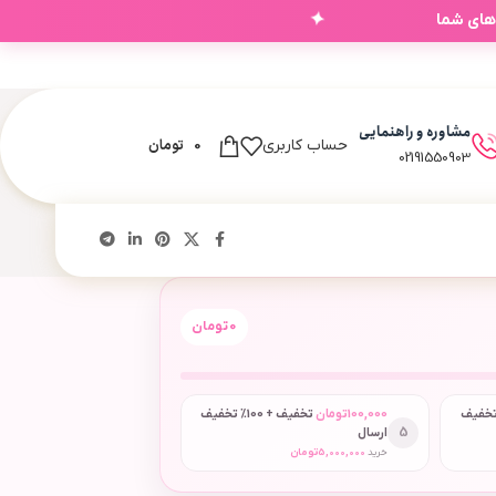
✦
‌های شما
مشاوره و راهنمایی
0
تومان
حساب کاربری
02191550903
0
تومان
 + 50٪ تخفیف
100,000
تومان
تخفیف + 100٪ تخفیف
5
ارسال
خرید
5,000,000
تومان