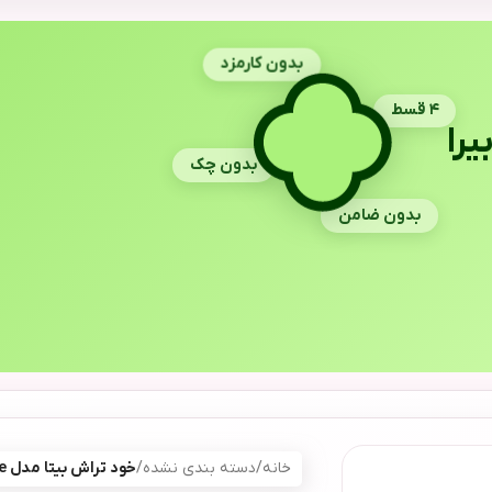
بدون کارمزد
۴ قسط
یرا
بدون چک
بدون ضامن
خانه
/
دسته بندی نشده
/
خود تراش بیتا مدل Single بسته 6 عددی