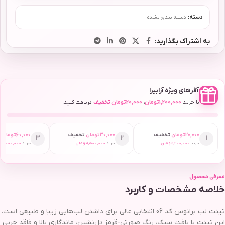
دسته:
دسته بندی نشده
به اشتراک بگذارید:
آفرهای ویژه آرابیرا
با خرید
1,200,000
تومان
،
20,000
تومان
تخفیف
دریافت کنید.
20,000
تومان
تخفیف
30,000
تومان
تخفیف
60,000
تومان
ت
3
2
1
خرید
1,200,000
تومان
خرید
1,500,000
تومان
خرید
2,000,000
ت
معرفی محصول
خلاصه مشخصات و کاربرد
تینت لب برانوس کد 06 انتخابی عالی برای داشتن لب‌هایی زیبا و طبیعی است.
این تینت با بافت سبک، رنگ صورتی-قرمز دل‌نشین، ماندگاری بالا و فاقد چربی