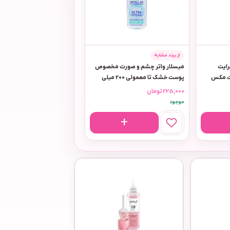
از برند مشابه
را برایت
میسلار واتر چشم و صورت مخصوص
یت مکس
پوست خشک تا معمولی 200 میلی
دافی
225,000
تومان
موجود