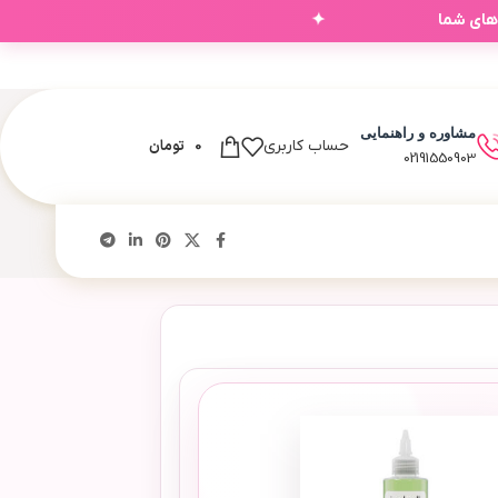
✦
‌های شما
مشاوره و راهنمایی
0
تومان
حساب کاربری
02191550903