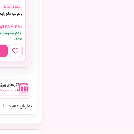
پرفروش آماده
بالم لب لبلو رای
284,280
تو
تخفیف هوشمند 8٪
موجود
آفرهای ویژه 
با خرید
,200,000
نمایش دهید
9