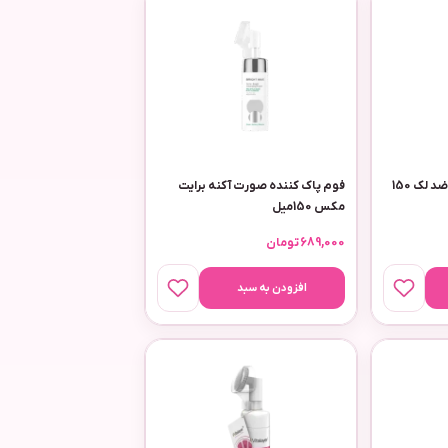
ژل شست‌وشوی صورت ضد لک 150
فوم پاک کننده صورت آکنه برایت
مکس 150میل
689,000
تومان
افزودن به سبد