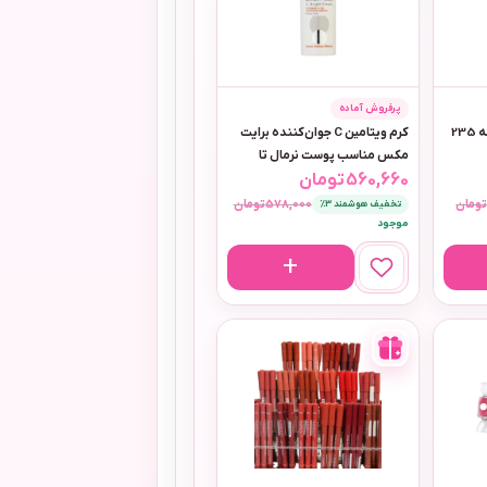
پرفروش آماده
ژل اسکراب لایه بردار نو آکنه 235
کرم ویتامین C جوان‌کننده برایت
مکس مناسب پوست نرمال تا
560,660
تومان
خشک
ومان
578,000
تومان
تخفیف هوشمند 3٪
موجود