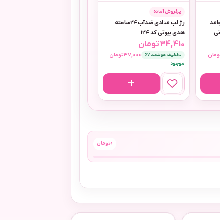
پرفروش آماده
امد
رژ لب مدادی ضدآب 24ساعته
هدی بیوتی کد 124
34,410
تومان
ومان
37,000
تومان
تخفیف هوشمند 7٪
موجود
0
تومان