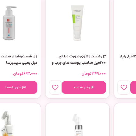
کلاژن بانک امگا ۳ حجم ۱۲۵ میلی‌لیتر
ژل شست‌وشوی صورت ویتالیر
200میل مناسب پوست های چرب و
میل پمپی سیسپرسا
مختلط مدل اکتیویت
349,000
تومان
693,000
تومان
افزودن به سبد
افزودن به سبد