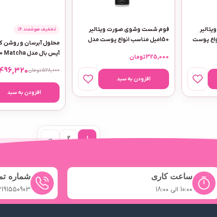
تالیر
فوم شست وشوی صورت ویتالیر
تخفیف هوشمند 6٪
واع پوست
150میل مناسب انواع پوست مدل
محلول آبرسان و روشن ک
تایم ویت
325,000
تومان
میلی لیتر
496,320
528,000
تومان
افزودن به سبد
افزودن به سبد
→
2
1
ساعت کاری
شماره ت
10:۰۰ الی 18:۰۰
2191550903