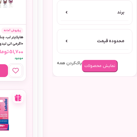
برند
⌄
پرفروش آماده
هایلایتر لب، چش
محدوده قیمت
⌄
10گرمی انی لیدی رنگ قهوه ای
51,700
توما
موجود
پاک‌کردن همه
نمایش محصولات