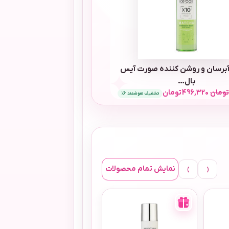
برسان و روشن کننده صورت آیس
بال…
تومان
19,250
تومان
ومان
496,320
تومان
تخفیف هوشمند 6٪
تومان
366,600
تومان
›
‹
نمایش تمام محصولات