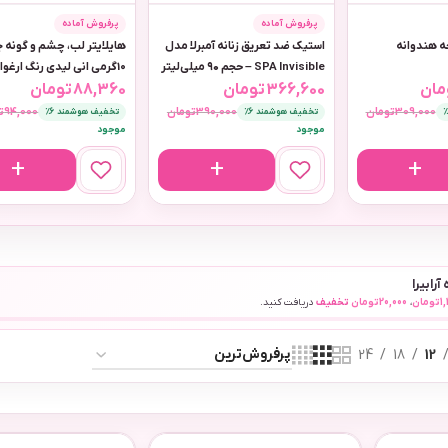
پرفروش آماده
پرفروش آماده
حه هندوانه
استیک ضد تعریق زنانه آمبرلا مدل
هایلایتر لب، چشم و گونه ج
SPA Invisible – حجم ۹۰ میلی‌لیتر
10گرمی انی لیدی رنگ ارغوانی
مان
366,600
تومان
88,360
تومان
309,000
تومان
390,000
تومان
94,000
ت
تخفیف هوشمند 6٪
تخفیف هوشمند 6٪
موجود
موجود
آرابیرا
1
تومان
،
20,000
تومان
تخفیف
دریافت کنید.
24
18
12