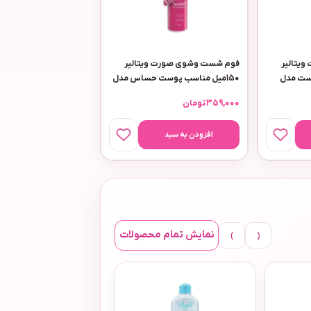
یتالیر
فوم شست وشوی صورت ویتالیر
پوست مدل
150میل مناسب پوست حساس مدل
سنسی ویت
359,000
تومان
افزودن به سبد
›
‹
نمایش تمام محصولات