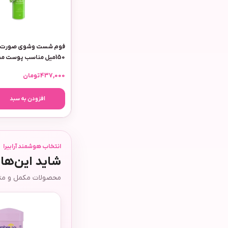
فوم شست وشوی صورت وی
150میل مناسب پوست م
مدل اکتیویت
437,000
تومان
افزودن به سبد
انتخاب هوشمند آرابیرا
شاید این‌ها
محصولات مکمل و متفا