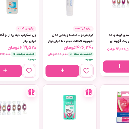
پرفروش آماده
پرفروش آماده
م و گونه جامد
کرم مرطوب‌کننده ویتالیر مدل
امونیوم لاکتات حجم 100 میلی‌لیتر
میلی لیتر
426,240
تومان
299,520
تومان
ن
94,000
تومان
444,000
تومان
312,000
ت
تخفیف هوشمند 4٪
تخفیف هوشمند 4٪
موجود
موجود