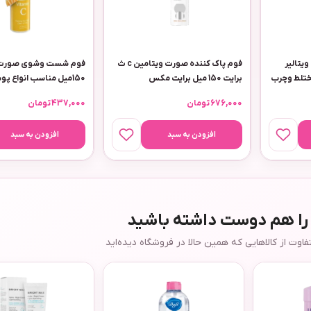
تالیر
فوم پاک کننده صورت ویتامین c ث
فوم شست وشوی صورت و
ختلط وچرب
برایت 150 میل برایت مکس
150میل مناسب انواع 
ویتامین سی
676,000
تومان
437,000
تومان
افزودن به سبد
افزودن به سبد
 را هم دوست داشته باشید
وت از کالاهایی که همین حالا در فروشگاه دیده‌اید