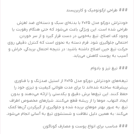
### طراحی ارگونومیک و کاربرپسند
خودتراش دورکو مدل 2025 با بدنه‌ای سبک و دسته‌ای ضد لغزش
طراحی شده است. این ویژگی باعث می‌شود که حتی هنگام رطوبت یا
وجود کف اصلاح، تیغ به‌خوبی در دست قرار گیرد و از سر خوردن
احتمالی جلوگیری شود. فرم دسته به نحوی است که کنترل دقیقی روی
حرکت تیغ حین اصلاح داشته باشید؛ در نتیجه احتمال بریدگی، خراش و
آسیب به پوست کاهش می‌یابد.
### تیغ تیز و بادوام
تیغه‌های خودتراش دورکو مدل 2025 از استیل ضدزنگ و با فناوری
پیشرفته ساخته شده‌اند تا برای مدت طولانی کیفیت و تیزی خود را
حفظ کنند. این تیغ‌ها برش دقیق و یکدستی را ارائه می‌دهند و بدون
ایجاد التهاب، موها را از ریشه قطع می‌کنند. شیارهای مخصوص اطراف
تیغ، به عبور بهتر موهای بریده شده و جلوگیری از گیرکردن آن‌ها کمک
می‌کند؛ به همین دلیل نظافت و شستشوی تیغ به آسانی انجام می‌شود.
### مناسب برای انواع پوست و مصارف گوناگون