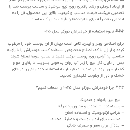
استفاده می‌توانید آن را با خودتراش جدید جایگزین کنید. این کار مانع
از ایجاد آلودگی و رشد باکتری روی تیغ می‌شود و سلامت پوست شما را
تضمین می‌کند. قیمت مناسب و کیفیت بالای این محصول، آن را به
انتخابی به‌صرفه برای خانواده‌ها و افراد تبدیل کرده است.
### نحوه استفاده از خودتراش دورکو مدل 2025
برای اصلاحی بهتر و ایمن، کافی است پیش از آن پوست خود را مرطوب
کرده و از ژل یا کف اصلاح مخصوص استفاده کنید. خودتراش را با زاویه
مناسب به آرامی روی پوست حرکت دهید تا تمامی موها اصلاح شوند.
پس از پایان کار، تیغ را زیر آب روان به‌خوبی بشویید تا بقایای مو و
کف از بین برود. در صورت عدم نیاز به استفاده، خودتراش را در جای
خشک و دور از رطوبت نگهداری نمایید.
### چرا خودتراش دورکو مدل 2025 را انتخاب کنیم؟
– تیغ تیز، بادوام و ضدزنگ
– بسته‌بندی 3 عددی و مقرون‌به‌صرفه
– طراحی ارگونومیک و استفاده آسان
– مناسب برای انواع پوست و مصارف مختلف
– ایده‌آل برای سفر و مصرف خانگی