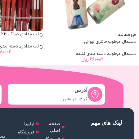
رژ لب مدادی ضدآب 24ساعته هدی بیوتی کد 108
فروخته شد
دستمال مرطوب فانتزی لیوانی
رژ لب مدادی
,
دسته بندی
70002
دستمال مرطوب
,
دسته بندی نشده
660002
ریال
آدرس
کرج، جهانشهر
لینک های مهم
صفحه
ارابیرا
اصلی
فروشگاه
محص
فروشگاه