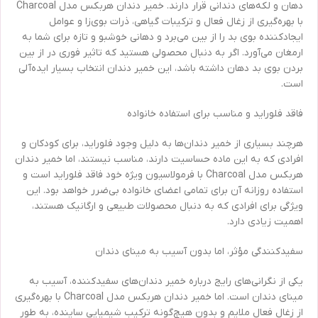
دهان و لکه‌های دندانی قرار دارند. خمیر دندان هربکس مدل Charcoal
با بهره‌گیری از زغال فعال و ترکیبات گیاهی، ذرات بوی‌زا و عوامل
ایجادکننده بوی بد را از بین می‌برد و دهانی خوشبو و تازه برای شما به
ارمغان می‌آورد. اگر به دنبال محصولی هستید که تاثیر فوری در از بین
بردن بوی بد دهان داشته باشد، این خمیر دندان انتخاب بسیار ایده‌آلی
است.
فاقد فلوراید و مناسب برای استفاده خانواده
هرچند بسیاری از خمیر دندان‌ها به‌ دلیل وجود فلوراید، برای کودکان و
افرادی که به این ماده حساسیت دارند، مناسب نیستند، اما خمیر دندان
هربکس مدل Charcoal با فرمولاسیون ویژه خود فاقد فلوراید است و
استفاده روزانه آن برای تمامی اعضای خانواده بی‌ضرر خواهد بود. این
ویژگی برای افرادی که به دنبال محصولات طبیعی و ارگانیک هستند،
اهمیت زیادی دارد.
سفیدکنندگی مؤثر، اما بدون آسیب به مینای دندان
یکی از نگرانی‌های رایج درباره خمیر دندان‌های سفیدکننده، آسیب به
مینای دندان است. اما خمیر دندان هربکس مدل Charcoal با بهره‌گیری
از زغال فعال ملایم و بدون هیچ‌گونه ترکیب شیمیایی ساینده، به طور