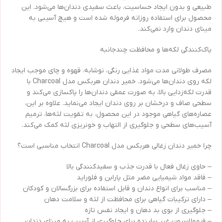
طبیعی و بدون ایجاد حساسیت، باعث سفیدی دندان‌ها می‌شود. این
محصول برای استفاده روزانه فرموله شده است و هیچ آسیبی به
مینای دندان وارد نمی‌کند.
پاک‌کنندگی لکه‌ها و محافظت چندجانبه
مصرف طولانی مدت مواد غذایی رنگی، نوشابه، قهوه و چای موجب ایجاد
لکه روی دندان‌ها می‌شود. خمیر دندان هربکس مدل Charcoal با
قدرت لکه‌زدایی بالا، به صورت عمقی دندان‌ها را پاکسازی می‌کند و
سطحی صاف و درخشان بر روی دندان ایجاد می‌نماید. علاوه بر این،
عصاره‌های گیاهی موجود در این محصول، به تقویت لثه‌ها، ترمیم
آسیب‌های سطحی و جلوگیری از التهاب و خونریزی لثه کمک می‌کند.
چرا خمیر دندان زغالی هربکس مدل Charcoal انتخاب مناسبی است؟
– حاوی زغال فعال با قدرت جذب و سفیدکنندگی بالا
– فاقد مواد شیمیایی مضر مثل پارابن و فلوراید
– مناسب برای انواع دندان و قابل استفاده برای بزرگسالان و کودکان
– دارای ترکیبات گیاهی برای محافظت از لثه و سلامت دهان
– جلوگیری از بوی بد دهان و ایجاد نفس تازه
– فرمولاسیون غیر ساینده برای جلوگیری از آسیب به مینای دندان