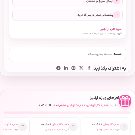
⚡
ارسال سریع و مطمئن
◌
پشتیبانی پیش و پس از خرید
خرید امن از آرابیرا
افزودن به سبد بدون خروج از صفحه
دسته:
دسته بندی نشده
به اشتراک بگذارید:
آفرهای ویژه آرابیرا
با خرید
1,200,000
تومان
،
20,000
تومان
تخفیف
دریافت کنید.
20,000
تومان
تخفیف
30,000
تومان
تخفیف
60,000
تومان
ت
3
2
1
خرید
1,200,000
تومان
خرید
1,500,000
تومان
خرید
2,000,000
ت