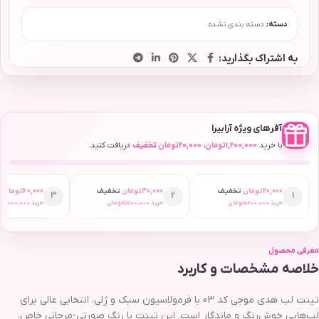
دسته:
دسته بندی نشده
به اشتراک بگذارید:
آفرهای ویژه آرابیرا
با خرید
1,200,000
تومان
،
20,000
تومان
تخفیف
دریافت کنید.
20,000
تومان
تخفیف
30,000
تومان
تخفیف
60,000
تومان
ت
3
2
1
خرید
1,200,000
تومان
خرید
1,500,000
تومان
خرید
2,000,000
ت
معرفی محصول
خلاصه مشخصات و کاربرد
تینت لب هدی موجی کد 03 با فرمولاسیون سبک و ژلی، انتخابی عالی برای
لب‌هایی خوش‌رنگ و ماندگار است. این تینت با رنگ صورتی-مرجانی خاص،