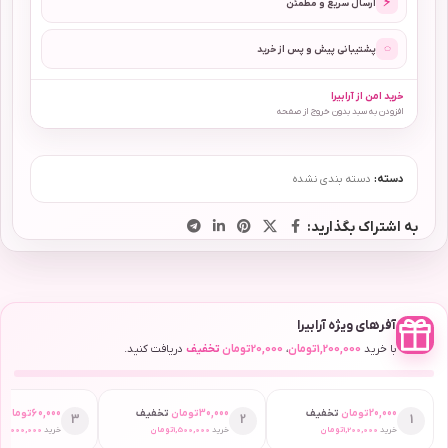
⚡
ارسال سریع و مطمئن
◌
پشتیبانی پیش و پس از خرید
خرید امن از آرابیرا
افزودن به سبد بدون خروج از صفحه
دسته:
دسته بندی نشده
به اشتراک بگذارید:
آفرهای ویژه آرابیرا
با خرید
1,200,000
تومان
،
20,000
تومان
تخفیف
دریافت کنید.
20,000
تومان
تخفیف
30,000
تومان
تخفیف
60,000
تومان
ت
3
2
1
خرید
1,200,000
تومان
خرید
1,500,000
تومان
خرید
2,000,000
ت