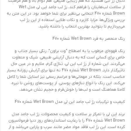
دنبال رژ لبی هستید که هم زیبایی طبیعی، هم دوام بالا و هم مراقبت
از سلامت لب‌هایتان را فراهم کند، رژ لب جامد این لی مدل Wet
Brown شماره 470 انتخابی بی‌نظیر برای شما خواهد بود. در این متن به
بررسی ویژگی‌ها، مزایا، کاربرد و نکات طلایی استفاده از این رژ لب
می‌پردازیم تا بتوانید بهترین انتخاب را داشته باشید.
رنگ منحصر به فرد Wet Brown شماره 470
رنگ قهوه‌ای مرطوب یا به اصطلاح “وت براون”، رنگی بسیار جذاب و
خاص برای کسانی است که به دنبال آرایشی طبیعی، شیک و متفاوت
می‌گردند. این شماره از رژ لب این لی، تناژی گرم، ملایم و در عین حال
تاثیرگذار دارد. Wet Brown شماره 470 نه تنها برای آرایش روزانه بسیار
مناسب است، بلکه در مهمانی‌ها و مراسم رسمی نیز استایل شما را کامل
می‌کند. این رنگ با انواع تناژهای پوستی، از پوست‌های روشن تا تیره،
کاملا هماهنگ است و لب‌ها را خوش‌فرم و حجیم نشان می‌دهد.
کیفیت و ترکیبات رژ لب جامد این لی مدل Wet Brown شماره 470
برند این لی با تمرکز بر سلامت و کیفیت محصولات، رژ لب جامد مدل
Wet Brown شماره 470 را با رعایت استانداردهای روز دنیا فرمولاسیون
کرده است. این رژ لب فاقد مواد مضر مانند سرب و پارابن می‌باشد و از