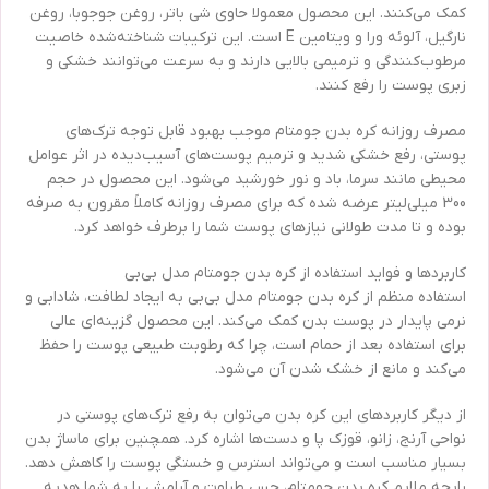
کمک می‌کنند. این محصول معمولا حاوی شی باتر، روغن جوجوبا، روغن
نارگیل، آلوئه ورا و ویتامین E است. این ترکیبات شناخته‌شده خاصیت
مرطوب‌کنندگی و ترمیمی بالایی دارند و به سرعت می‌توانند خشکی و
زبری پوست را رفع کنند.
مصرف روزانه کره بدن جومتام موجب بهبود قابل توجه ترک‌های
پوستی، رفع خشکی شدید و ترمیم پوست‌های آسیب‌دیده در اثر عوامل
محیطی مانند سرما، باد و نور خورشید می‌شود. این محصول در حجم
300 میلی‌لیتر عرضه شده که برای مصرف روزانه کاملاً مقرون به صرفه
بوده و تا مدت طولانی نیازهای پوست شما را برطرف خواهد کرد.
کاربردها و فواید استفاده از کره بدن جومتام مدل بی‌بی
استفاده منظم از کره بدن جومتام مدل بی‌بی به ایجاد لطافت، شادابی و
نرمی پایدار در پوست بدن کمک می‌کند. این محصول گزینه‌ای عالی
برای استفاده بعد از حمام است، چرا که رطوبت طبیعی پوست را حفظ
می‌کند و مانع از خشک شدن آن می‌شود.
از دیگر کاربردهای این کره بدن می‌توان به رفع ترک‌های پوستی در
نواحی آرنج، زانو، قوزک پا و دست‌ها اشاره کرد. همچنین برای ماساژ بدن
بسیار مناسب است و می‌تواند استرس و خستگی پوست را کاهش دهد.
رایحه ملایم کره بدن جومتام، حس طراوت و آرامش را به شما هدیه