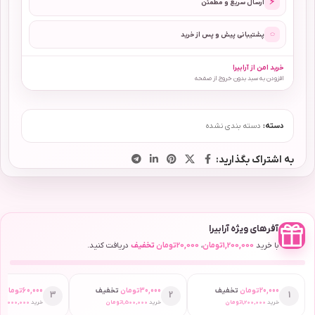
⚡
ارسال سریع و مطمئن
◌
پشتیبانی پیش و پس از خرید
خرید امن از آرابیرا
افزودن به سبد بدون خروج از صفحه
دسته:
دسته بندی نشده
به اشتراک بگذارید:
آفرهای ویژه آرابیرا
با خرید
1,200,000
تومان
،
20,000
تومان
تخفیف
دریافت کنید.
20,000
تومان
تخفیف
30,000
تومان
تخفیف
60,000
تومان
ت
3
2
1
خرید
1,200,000
تومان
خرید
1,500,000
تومان
خرید
2,000,000
ت