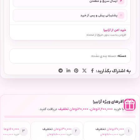
⚡
ارسال سریع و مطمئن
◌
پشتیبانی پیش و پس از خرید
خرید امن از آرابیرا
افزودن به سبد بدون خروج از صفحه
دسته:
دسته بندی نشده
به اشتراک بگذارید:
آفرهای ویژه آرابیرا
با خرید
1,200,000
تومان
،
20,000
تومان
تخفیف
دریافت کنید.
20,000
تومان
تخفیف
30,000
تومان
تخفیف
60,000
تومان
ت
3
2
1
خرید
1,200,000
تومان
خرید
1,500,000
تومان
خرید
2,000,000
ت