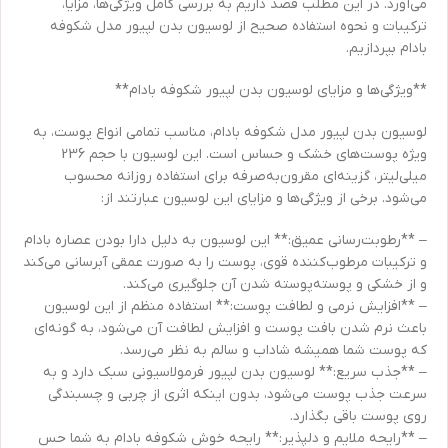
می‌آورد. در این مطلب قصد داریم به بررسی کامل ویژگی‌ها، مزایا،
ترکیبات و نحوه استفاده صحیح از لوسیون بدن لپیور مدل شکوفه
بادام بپردازیم.
**ویژگی‌ها و مزایای لوسیون بدن لپیور شکوفه بادام**
لوسیون بدن لپیور مدل شکوفه بادام، مناسب تمامی انواع پوست، به
ویژه پوست‌های خشک و حساس است. این لوسیون با حجم 236
میلی‌لیتر، گزینه‌ای مقرون‌به‌صرفه برای استفاده روزانه محسوب
می‌شود. برخی از ویژگی‌ها و مزایای این لوسیون عبارتند از:
– **رطوبت‌رسانی عمیق:** این لوسیون به دلیل دارا بودن عصاره بادام
و ترکیبات مرطوب‌کننده قوی، پوست را به صورت عمقی آبرسانی می‌کند
و از خشکی و پوسته‌پوسته شدن آن جلوگیری می‌کند.
– **افزایش نرمی و لطافت پوست:** استفاده منظم از این لوسیون
باعث نرم شدن بافت پوست و افزایش لطافت آن می‌شود، به گونه‌ای
که پوست شما همیشه شاداب و سالم به نظر می‌رسد.
– **جذب سریع:** لوسیون بدن لپیور فرمولاسیونی سبک دارد و به
سرعت جذب پوست می‌شود، بدون اینکه اثری از چربی و چسبندگی
روی پوست باقی بگذارد.
– **رایحه ملایم و دلپذیر:** رایحه خوش شکوفه بادام به شما حس