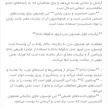
آرامش و شادابی هدیه می‌دهد و برای مخاطبانی که به رایحه‌های ملایم
علاقه‌مندند، انتخابی ایده‌آل است.
– **بدون حساسیت و بدون پارابن:** این لوسیون برای پوست‌های
حساس مناسب است و در فرمولاسیون آن از ترکیبات مضر مانند پارابن
یا مواد حساسیت‌زا استفاده نشده است.
**ترکیبات موثر لوسیون بدن لپیور شکوفه بادام**
موفقیت هر لوسیون بدن به ترکیبات به‌کار رفته در آن وابسته است.
لوسیون بدن لپیور مدل شکوفه بادام با استفاده از عصاره طبیعی بادام،
ویتامین E، و ترکیبات مغذی دیگر ساخته شده است که هریک نقش
مهمی در سلامت پوست ایفا می‌کنند.
– **عصاره بادام:** سرشار از ویتامین‌ها و اسیدهای چرب، به تغذیه و
ترمیم پوست کمک می‌کند و در پیشگیری از پیری پوست موثر است.
– **ویتامین E:** یک آنتی اکسیدان قوی است که پوست را در برابر
آسیب‌های محیطی محافظت می‌کند و مانع از دست رفتن رطوبت آن
می‌شود.
– **مرطوب‌کننده‌های طبیعی:** این لوسیون حاوی ترکیباتی همچون
گلیسیرین است که سبب نرم شدن و آبرسانی به پوست می‌شود.