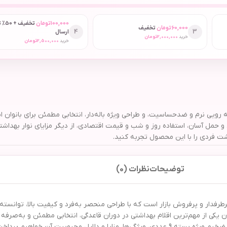
100,000
تومان
تخفیف
60,000
تومان
تخفیف
4
3
ارسال
خرید
2,000,000
تومان
خرید
2,500,000
تومان
ه بسته ۹ عددی با جذب فوق‌العاده، لایه رویی نرم و ضدحساسیت، و طراحی ویژه باله‌دار، انتخابی مط
مل آسان، استفاده روز و شب و قیمت اقتصادی، از دیگر مزایای نوار بهداشت
شت فردی را با این محصول تجربه کنید.
توضیحات
نظرات (0)
 ویژه بسته 9 عددی یکی از محصولات پرطرفدار و پرفروش بازار است که با طراحی منحصر به‌فرد و کیفیت ب
 از مهم‌ترین اقلام بهداشتی در دوران قاعدگی، انتخابی مطمئن و به‌صرفه بر
یل محبوبیت آن خواهیم پرداخت.