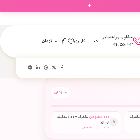
✦
مشاوره و راهنمایی
0
تومان
حساب کاربری
02191550903
0
تومان
 + 50٪ تخفیف
100,000
تومان
تخفیف + 100٪ تخفیف
5
ارسال
خرید
5,000,000
تومان