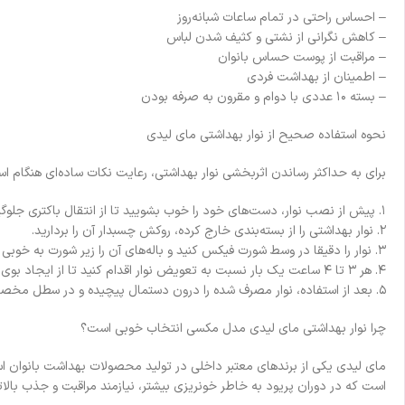
– احساس راحتی در تمام ساعات شبانه‌روز
– کاهش نگرانی از نشتی و کثیف شدن لباس
– مراقبت از پوست حساس بانوان
– اطمینان از بهداشت فردی
– بسته ۱۰ عددی با دوام و مقرون به صرفه بودن
نحوه استفاده صحیح از نوار بهداشتی مای لیدی
برای به حداکثر رساندن اثربخشی نوار بهداشتی، رعایت نکات ساده‌ای هنگام ا
۱. پیش از نصب نوار، دست‌های خود را خوب بشویید تا از انتقال باکتری جلوگیری کنید.
۲. نوار بهداشتی را از بسته‌بندی خارج کرده، روکش چسبدار آن را بردارید.
۳. نوار را دقیقا در وسط شورت فیکس کنید و باله‌های آن را زیر شورت به خوبی بچسبانید.
۴. هر ۳ تا ۴ ساعت یک بار نسبت به تعویض نوار اقدام کنید تا از ایجاد بوی نامطبوع و مشکلات بهداشتی پیشگیری شود.
۵. بعد از استفاده، نوار مصرف شده را درون دستمال پیچیده و در سطل مخصوص زباله‌های بهداشتی بیندازید.
چرا نوار بهداشتی مای لیدی مدل مکسی انتخاب خوبی است؟
مای لیدی یکی از برندهای معتبر داخلی در تولید محصولات بهداشت بانوان ا
است که در دوران پریود به خاطر خونریزی بیشتر، نیازمند مراقبت و جذب بالاتر هستند. این محصول با بسته‌بندی ۱۰ عددی، برای یک دو