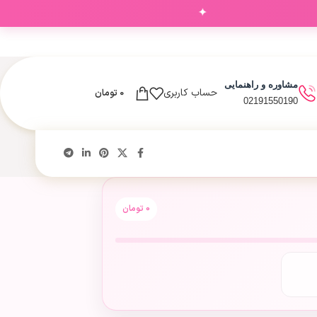
✦
مشاوره و راهنمایی
حساب کاربری
0
تومان
02191550190
0
تومان