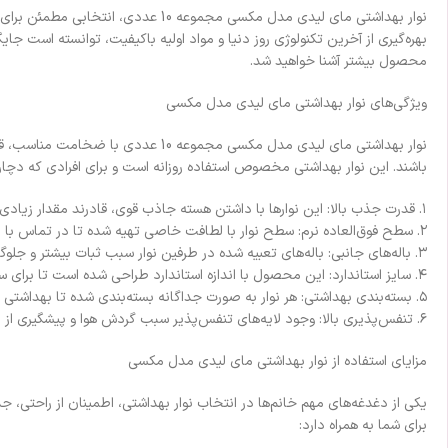
نوار بهداشتی مای لیدی مدل مکسی مجم
بهره‌گیری از آخرین تکنولوژی روز دنیا و مواد اولیه باکیفیت، توانسته است جایگ
محصول بیشتر آشنا خواهید شد.
ویژگی‌های نوار بهداشتی مای لیدی مدل مکسی
نوار بهداشتی مای لیدی مدل مکسی م
باشند. این نوار بهداشتی مخصوص استفاده روزانه است و برای افرادی که دچار
۱. قدرت جذب بالا: این نوارها با داشتن هسته جاذب قوی، قادرند مقدار زیادی مایع را به سرعت جذب کرده و از ایجاد رطوبت و نشت جلوگیری نمایند.
۲. سطح فوق‌العاده نرم: سطح نوار با لطافت خاصی تهیه شده تا در تماس با پوست حساس، هیچ گونه آلرژی یا آزردگی ایجاد نکند.
۳. باله‌های جانبی: باله‌های تعبیه شده در طرفین نوار سبب ثبات بیشتر و جلوگیری از پس دادن و ایجاد لکه بر روی لباس می‌شود.
۴. سایز استاندارد: این محصول با اندازه‌ استاندارد طراحی شده است تا برای سایزهای مختلف بدن قابل استفاده باشد.
۵. بسته‌بندی بهداشتی: هر نوار به صورت جداگانه بسته‌بندی شده تا بهداشتی باقی بماند.
۶. تنفس‌پذیری بالا: وجود لایه‌های تنفس‌پذیر سبب گردش هوا و پیشگیری از ایجاد بوی نامطبوع می‌شود.
مزایای استفاده از نوار بهداشتی مای لیدی مدل مکسی
یکی از دغدغه‌های مهم خانم‌ها در انتخاب نوار بهداشتی، اطمینان از راحتی، 
برای شما به همراه دارد: